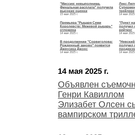
"Миссия: невыполнима.
Лекс Лют
Финальная расплата" получила
Супермен
высокие оценки
трейлере
15 мая 2025 г.
14 мая 2025 
Премьера "Рыцаря Семи
"Пункт н
Королевств: Межевой рыцарь"
получил 
отложена
рейтинг
14 мая 2025 г.
14 мая 2025 
В продолжении "Сорвиголова:
"Невский
Рожденный заново" появится
получил 
Джессика Джонс
продюсе
14 мая 2025 г.
14 мая 2025 
14 мая 2025 г.
Объявлен съемочн
Генри Кавиллом
Элизабет Олсен с
вампирском трилл