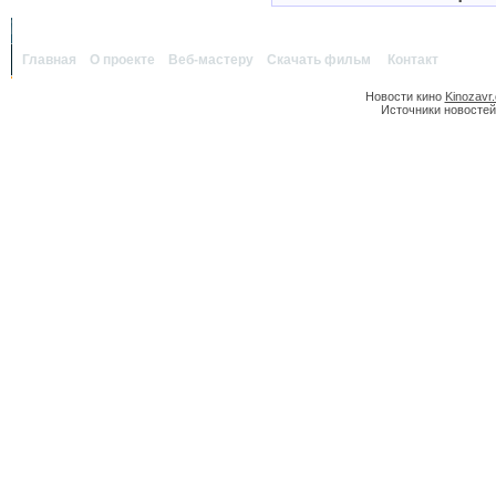
Главная
|
О проекте
|
Веб-мастеру
|
Скачать фильм
|
Контакт
Новости кино
Kinozavr
Источники новостей