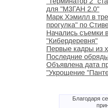
"Терминатор 2" ст
для "М3ГАН 2.0"
Марк Хэмилл в тр
прогулка" по Стив
Начались съемки в
"Кибердеревня"
Первые кадры из х
Последние обряды
Объявлена дата п
"Укрощение "Пант
Благодаря с
прин