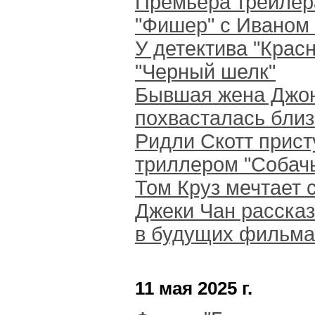
Премьера трейлер
"Фишер" с Иваном
У детектива "Крас
"Черный шелк"
Бывшая жена Джо
похвасталась бли
Ридли Скотт прист
триллером "Собачь
Том Круз мечтает 
Джеки Чан расска
в будущих фильма
11 мая 2025 г.