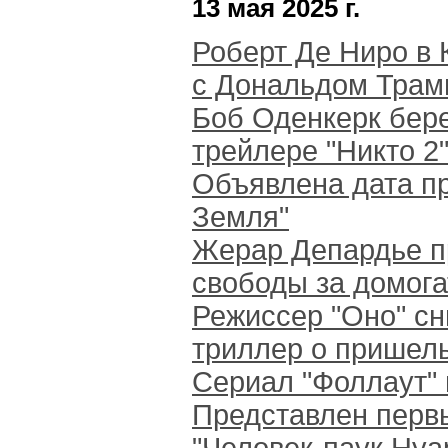
13 мая 2025 г.
Роберт Де Ниро в 
с Дональдом Трам
Боб Оденкерк бере
трейлере "Никто 2
Объявлена дата п
Земля"
Жерар Депардье п
свободы за домога
Режиссер "Оно" с
триллер о пришел
Сериал "Фоллаут" 
Представлен первы