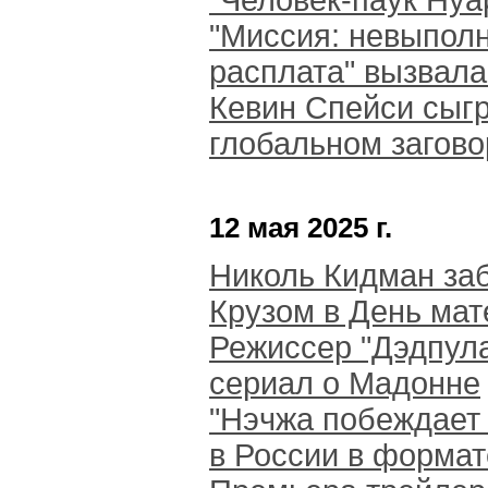
"Человек-паук Нуа
"Миссия: невыпол
расплата" вызвала
Кевин Спейси сыгр
глобальном загово
12 мая 2025 г.
Николь Кидман заб
Крузом в День мат
Режиссер "Дэдпула
сериал о Мадонне
"Нэчжа побеждает
в России в формат