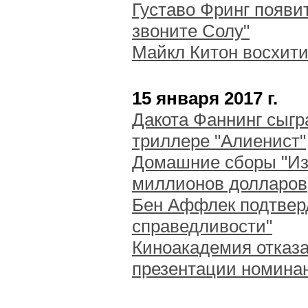
Густаво Фринг появи
звоните Солу"
Майкл Китон восхити
15 января 2017 г.
Дакота Фаннинг сыгр
триллере "Алиенист"
Домашние сборы "Из
миллионов долларов
Бен Аффлек подтверд
справедливости"
Киноакадемия отказа
презентации номинан