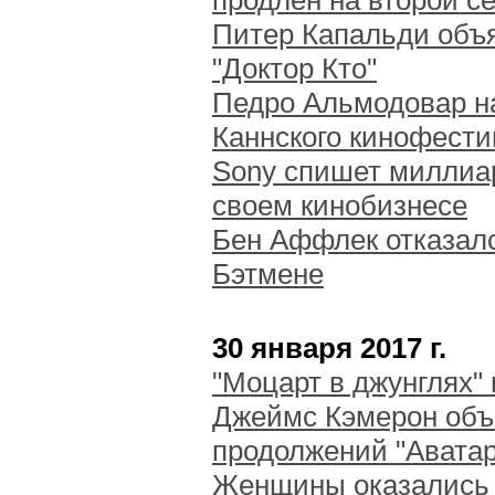
продлен на второй с
Питер Капальди объя
"Доктор Кто"
Педро Альмодовар н
Каннского кинофест
Sony спишет миллиар
своем кинобизнесе
Бен Аффлек отказал
Бэтмене
30 января 2017 г.
"Моцарт в джунглях"
Джеймс Кэмерон объ
продолжений "Аватар
Женщины оказались 