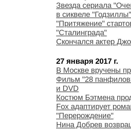
Звезда сериала "Оче
в сиквеле "Годзиллы
"Притяжение" старто
"Сталинграда"
Скончался актер Джо
27 января 2017 г.
В Москве вручены пр
Фильм "28 панфиловц
и DVD
Костюм Бэтмена про
Fox адаптирует рома
"Перерождение"
Нина Добрев возвра