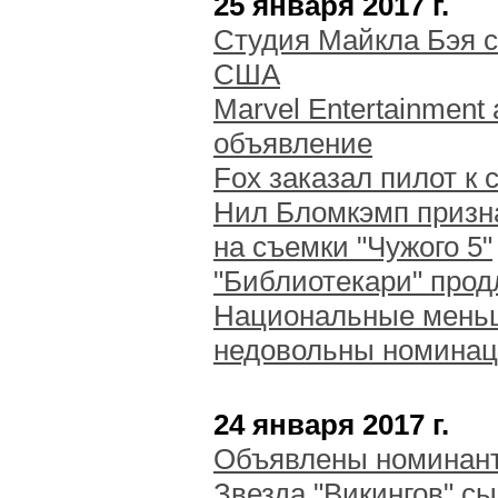
25 января 2017 г.
Студия Майкла Бэя с
США
Marvel Entertainmen
объявление
Fox заказал пилот к 
Нил Бломкэмп призн
на съемки "Чужого 5"
"Библиотекари" прод
Национальные меньш
недовольны номинац
24 января 2017 г.
Объявлены номинант
Звезда "Викингов" сы