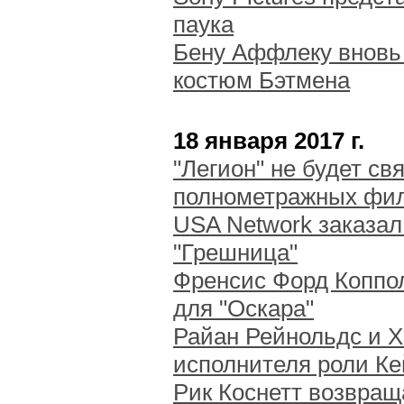
паука
Бену Аффлеку вновь 
костюм Бэтмена
18 января 2017 г.
"Легион" не будет св
полнометражных фил
USA Network заказал
"Грешница"
Френсис Форд Коппол
для "Оскара"
Райан Рейнольдс и 
исполнителя роли К
Рик Коснетт возвращ