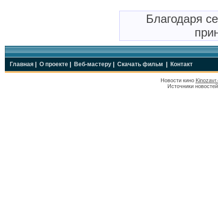
Благодаря с
прин
Главная
|
О проекте
|
Веб-мастеру
|
Скачать фильм
|
Контакт
Новости кино
Kinozavr
Источники новостей