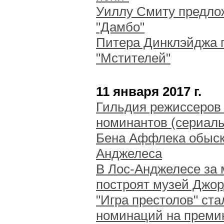
Уиллу Смиту предлож
"Дамбо"
Питера Динклэйджа п
"Мстителей"
11 января 2017 г.
Гильдия режиссеров
номинантов (сериал
Бена Аффлека обыска
Анджелеса
В Лос-Анджелесе за
построят музей Джо
"Игра престолов" ст
номинаций на преми