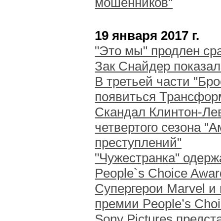
мошенников"
19 января 2017 г.
"Это мы" продлен сра
Зак Снайдер показа
В третьей части "Бр
появиться Трансфо
Скандал Клинтон-Лев
четвертого сезона "
преступлений"
"Чужестранка" одерж
People`s Choice Awar
Супергерои Marvel и
премии People’s Cho
Sony Pictures предст