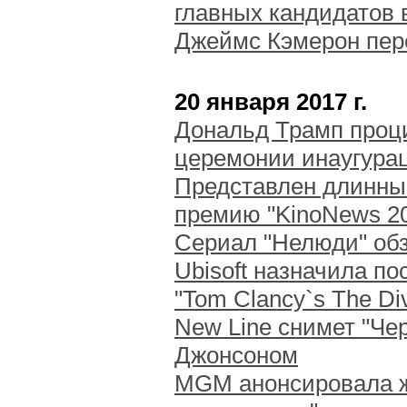
главных кандидатов
Джеймс Кэмерон пер
20 января 2017 г.
Дональд Трамп проц
церемонии инаугура
Представлен длинны
премию "KinoNews 2
Сериал "Нелюди" об
Ubisoft назначила п
"Tom Clancy`s The Div
New Line снимет "Че
Джонсоном
MGM анонсировала ж