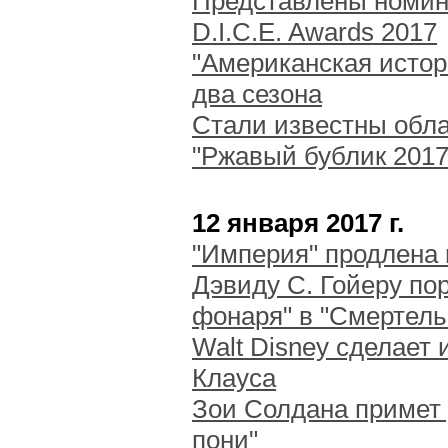
Представлены номин
D.I.C.E. Awards 2017
"Американская истор
два сезона
Стали известны обл
"Ржавый бублик 2017
12 января 2017 г.
"Империя" продлена 
Дэвиду С. Гойеру по
фонаря" в "Смертель
Walt Disney сделает
Клауса
Зои Солдана примет
пони"