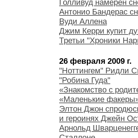
Голливуд намерен сн
Антонио Бандерас сн
Вуди Аллена
Джим Керри купит д
Третьи "Хроники Нар
26 февраля 2009 г.
"Ноттингем" Ридли С
"Робина Гуда"
«Знакомство с роди
«Маленькие факеры
Элтон Джон спродюс
и героинях Джейн Ос
Арнольд Шварценегге
Сталлоне