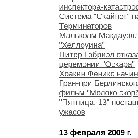
инспектора-катастро
Система "Скайнет" н
Терминаторов
Мальколм Макдауэлл 
"Хеллоуина"
Питер Гэбриэл отказ
церемонии "Оскара"
Хоакин Феникс начин
Гран-при Берлинског
фильм "Молоко скор
"Пятница, 13" поста
ужасов
13 февраля 2009 г.