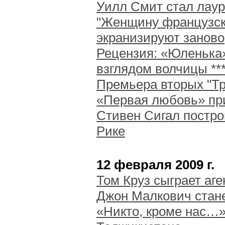
Уилл Смит стал лау
"Женщину французск
экранизируют заново
Рецензия: «Юленька»
взглядом волчицы **
Премьера вторых "Т
«Первая любовь» пр
Стивен Сигал постро
Рике
12 февраля 2009 г.
Том Круз сыграет аг
Джон Малкович стан
«Никто, кроме нас…»