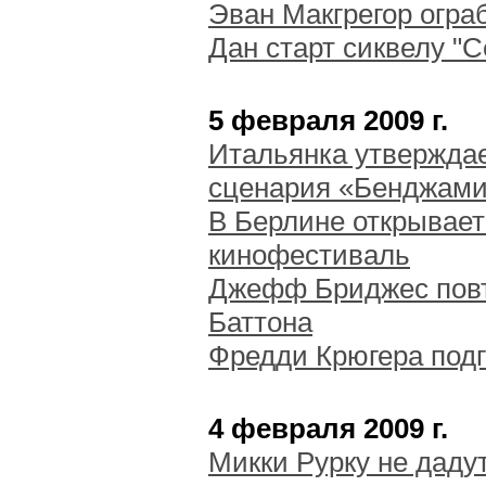
Эван Макгрегор огра
Дан старт сиквелу "С
5 февраля 2009 г.
Итальянка утверждае
сценария «Бенджами
В Берлине открывае
кинофестиваль
Джефф Бриджес повт
Баттона
Фредди Крюгера подг
4 февраля 2009 г.
Микки Рурку не даду