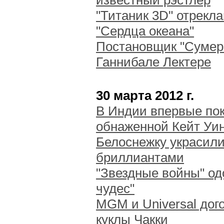
известный рэстлер
"Титаник 3D" отрекл
"Сердца океана"
Постановщик "Сумере
Ганнибале Лектере
30 марта 2012 г.
В Индии впервые пок
обнаженной Кейт Уи
Белоснежку украсили
бриллиантами
"Звездные войны" од
чудес"
MGM и Universal дог
куклы Чакки