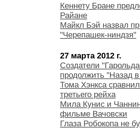
Кеннету Бране пред
Райане
Майкл Бэй назвал п
"Черепашек-ниндзя"
27 марта 2012 г.
Создатели "Гарольда
продолжить "Назад в
Тома Хэнкса сравнил
третьего рейха
Мила Кунис и Чаннин
фильме Вачовски
Глаза Робокопа не бу