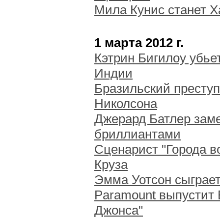
Мила Кунис станет Х
1 марта 2012 г.
Кэтрин Бигилоу убье
Индии
Бразильский преступ
Николсона
Джерард Батлер заме
бриллиантами
Сценарист "Города в
Круза
Эмма Уотсон сыграет
Paramount выпустит 
Джонса"