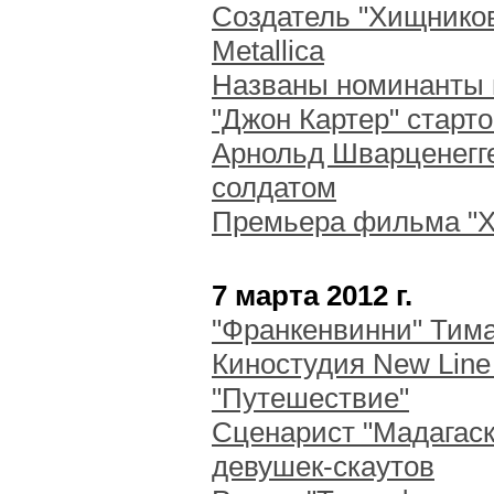
Создатель "Хищников
Metallica
Названы номинанты 
"Джон Картер" старт
Арнольд Шварценегг
солдатом
Премьера фильма "Х
7 марта 2012 г.
"Франкенвинни" Тима
Киностудия New Line 
"Путешествие"
Сценарист "Мадагаск
девушек-скаутов