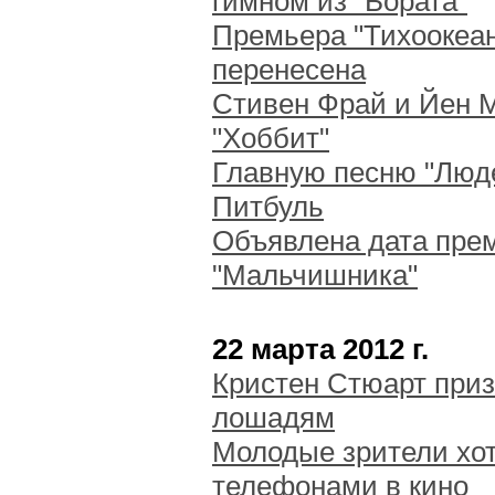
гимном из "Бората"
Премьера "Тихоокеан
перенесена
Стивен Фрай и Йен 
"Хоббит"
Главную песню "Люде
Питбуль
Объявлена дата прем
"Мальчишника"
22 марта 2012 г.
Кристен Стюарт приз
лошадям
Молодые зрители хот
телефонами в кино