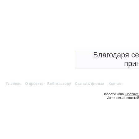
Благодаря с
прин
Главная
|
О проекте
|
Веб-мастеру
|
Скачать фильм
|
Контакт
Новости кино
Kinozavr
Источники новостей