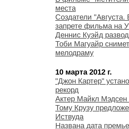
места
Создатели "Августа.
запрете фильма на 
Деннис Куэйд развод
Тоби Магуайр сниме
мелодраму
10 марта 2012 г.
"Джон Картер" устан
рекорд
Актер Майкл Мэдсен
Тому Крузу предложе
Иствуда
Названа дата премье