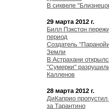
В сиквеле "Близнецо
29 марта 2012 г.
Билл Пэкстон переж
период
Создатель "Параной
Земли
В Астрахани открылс
"Сумерки" разрушили
Калленов
28 марта 2012 г.
ДиКаприо пропустил 
за Тарантино