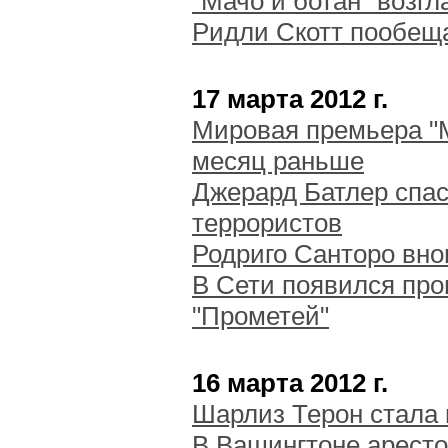
"Мачо и ботан" возг
Ридли Скотт пообещ
17 марта 2012 г.
Мировая премьера "М
месяц раньше
Джерард Батлер спас
террористов
Родриго Санторо вно
В Сети появился пр
"Прометей"
16 марта 2012 г.
Шарлиз Терон стала
В Вашингтоне арест