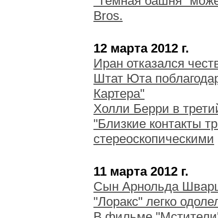
"Темная башня" може
Bros.
12 марта 2012 г.
Иран отказался чест
Штат Юта поблагода
Картера"
Холли Берри в трети
"Близкие контакты тр
стереоскопическими
11 марта 2012 г.
Сын Арнольда Шварц
"Лоракс" легко одоле
В фильме "Мстители