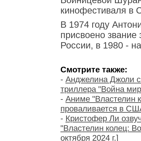
Войницевой Шуран
кинофестиваля в 
В 1974 году Анто
присвоено звание 
России, в 1980 - н
Смотрите также:
-
Анджелина Джоли с
триллера "Война мир
-
Аниме "Властелин к
проваливается в СШ
-
Кристофер Ли озву
"Властелин колец: В
октября 2024 г.]