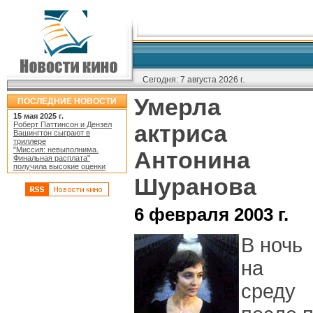
Сегодня:
7 августа 2026 г.
Умерла
ПОСЛЕДНИЕ НОВОСТИ
15 мая 2025 г.
Роберт Паттинсон и Дензел
актриса
Вашингтон сыграют в
триллере
"Миссия: невыполнима.
Антонина
Финальная расплата"
получила высокие оценки
Шуранова
6 февраля 2003 г.
В ночь
на
среду