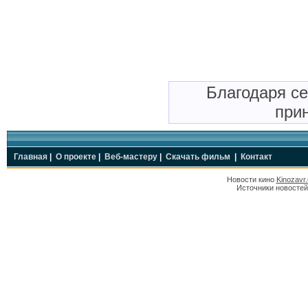
Благодаря с
прин
Главная
|
О проекте
|
Веб-мастеру
|
Скачать фильм
|
Контакт
Новости кино
Kinozavr
Источники новостей