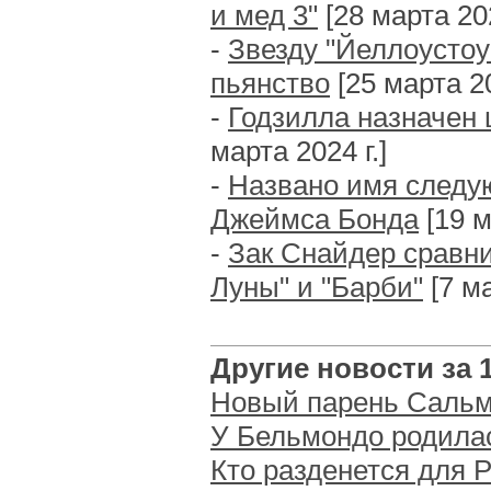
и мед 3"
[28 марта 202
-
Звезду "Йеллоустоу
пьянство
[25 марта 20
-
Годзилла назначен
марта 2024 г.]
-
Названо имя следу
Джеймса Бонда
[19 м
-
Зак Снайдер сравн
Луны" и "Барби"
[7 ма
Другие новости за 15
Новый парень Саль
У Бельмондо родила
Кто разденется для P