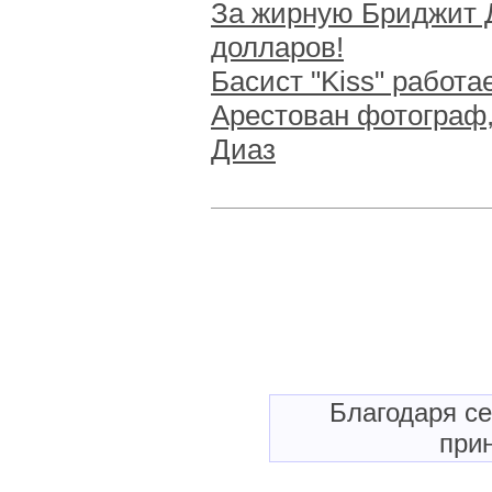
За жирную Бриджит 
долларов!
Басист "Kiss" работ
Арестован фотограф
Диаз
Благодаря с
прин