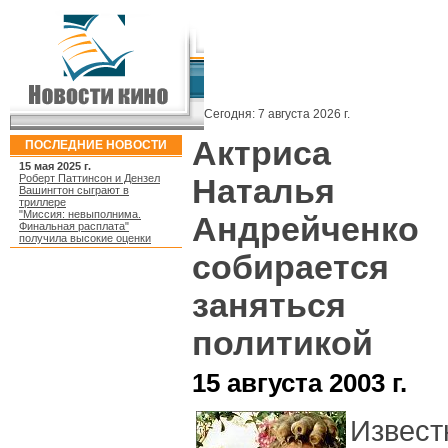
Сегодня:
7 августа 2026 г.
Актриса
ПОСЛЕДНИЕ НОВОСТИ
15 мая 2025 г.
Роберт Паттинсон и Дензел
Наталья
Вашингтон сыграют в
триллере
"Миссия: невыполнима.
Андрейченко
Финальная расплата"
получила высокие оценки
собирается
заняться
политикой
15 августа 2003 г.
Извест