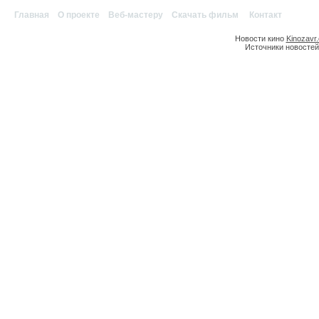
Главная
|
О проекте
|
Веб-мастеру
|
Скачать фильм
|
Контакт
Новости кино
Kinozavr
Источники новостей