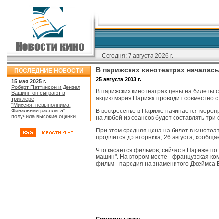
Сегодня:
7 августа 2026 г.
В парижских кинотеатрах началась 
ПОСЛЕДНИЕ НОВОСТИ
25 августа 2003 г.
15 мая 2025 г.
Роберт Паттинсон и Дензел
В парижских кинотеатрах цены на билеты с
Вашингтон сыграют в
акцию мэрия Парижа проводит совместно с
триллере
"Миссия: невыполнима.
Финальная расплата"
В воскресенье в Париже начинается меропр
получила высокие оценки
на любой из сеансов будет составлять три 
При этом средняя цена на билет в кинотеат
продлится до вторника, 26 августа, сообщае
Что касается фильмов, сейчас в Париже по
машин". На втором месте - французская ком
фильм - пародия на знаменитого Джеймса 
Смотрите также: