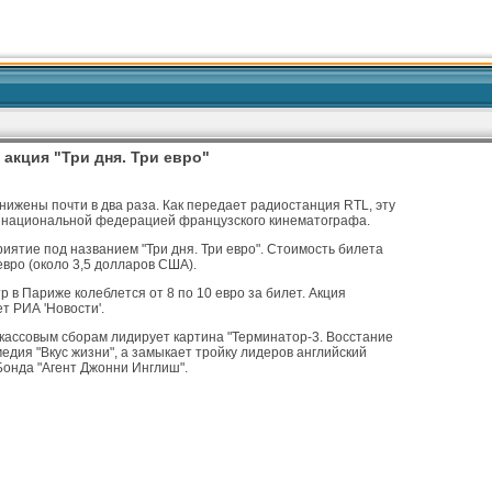
акция "Три дня. Три евро"
нижены почти в два раза. Как передает радиостанция RTL, эту
 национальной федерацией французского кинематографа.
иятие под названием "Три дня. Три евро". Стоимость билета
евро (около 3,5 долларов США).
р в Париже колеблется от 8 по 10 евро за билет. Акция
т РИА 'Новости'.
 кассовым сборам лидирует картина "Терминатор-3. Восстание
едия "Вкус жизни", а замыкает тройку лидеров английский
Бонда "Агент Джонни Инглиш".