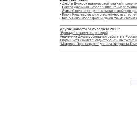
-
Дакота Джонсон назвала свой главный приорите
-
Роберт Дауни мл. назвал "Оппенгеймер" лучш
-
Эмма Стоун возродится к жизни в трейлере фи
-
Киану Ривз высказался о возможности счастли
-
Киану Ривз назвал фильм "Джон Уик 4" самым 
Другие новости за 25 августа 2003 г.
"Бригаду" покажут за границей
Анджелина Джоли собирается работать в России
Ридли Скотт снимет "Гладиатора-2" и выпустит н
"Матрица: Перезагрузка" догнала "Форреста Гам