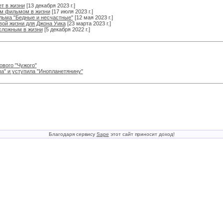
т в жизни
[13 декабря 2023 г.]
им фильмом в жизни
[17 июля 2023 г.]
льма "Бедные и несчастные"
[12 мая 2023 г.]
вой жизни для Джона Уика
[23 марта 2023 г.]
сложным в жизни
[5 декабря 2022 г.]
ового "Чужого"
па" и уступила "Инопланетянину"
Благодаря сервису
Sape
этот сайт приносит доход!