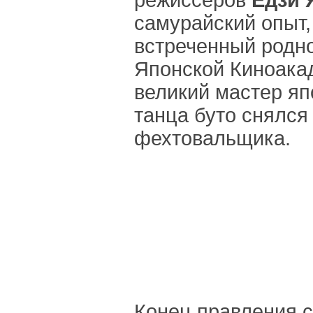
режиссеров
Ёдзи
самурайский опыт,
встреченный родно
Японской Киноака
великий мастер яп
танца буто снялся
фехтовальщика.
Конец правления с