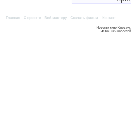
Главная
|
О проекте
|
Веб-мастеру
|
Скачать фильм
|
Контакт
Новости кино
Kinozavr
Источники новостей