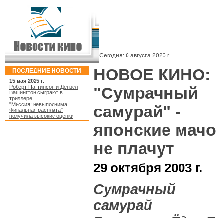
Сегодня:
6 августа 2026 г.
НОВОЕ КИНО:
ПОСЛЕДНИЕ НОВОСТИ
15 мая 2025 г.
Роберт Паттинсон и Дензел
"Сумрачный
Вашингтон сыграют в
триллере
"Миссия: невыполнима.
самурай" -
Финальная расплата"
получила высокие оценки
японские мачо
не плачут
29 октября 2003 г.
Сумрачный
самурай