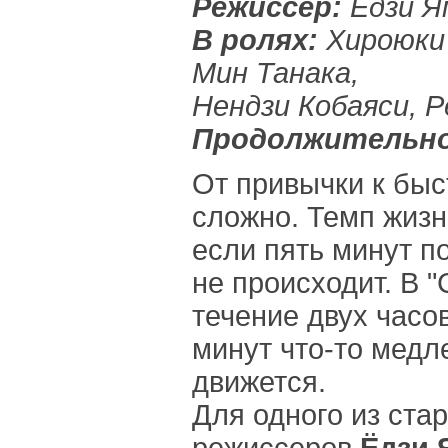
Режиссер:
Ёдзи Я
В ролях:
Хироюки 
Мин Танака,
Нендзи Кобаяси, Р
Продолжительно
От привычки к быс
сложно. Темп жизн
если пять минут п
не происходит. В 
течение двух часов
минут что-то медл
движется.
Для одного из ста