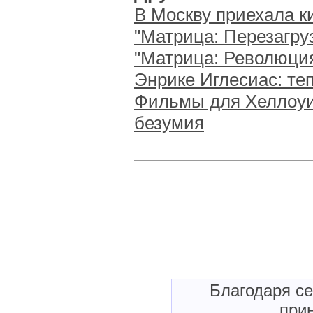
В Москву приехала 
"Матрица: Перезагру
"Матрица: Революция
Энрике Иглесиас: теп
Фильмы для Хеллоуи
безумия
Благодаря с
прин