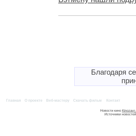
Благодаря с
прин
Главная
|
О проекте
|
Веб-мастеру
|
Скачать фильм
|
Контакт
Новости кино
Kinozavr
Источники новостей