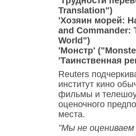
'Трудности перево
Translation")
'Хозяин морей: Н
and Commander: Th
World")
'Монстр' ("Monste
'Таинственная рек
Reuters подчеркив
институт кино обы
фильмы и телешоу 
оценочного предпо
места.
"Мы не оцениваем