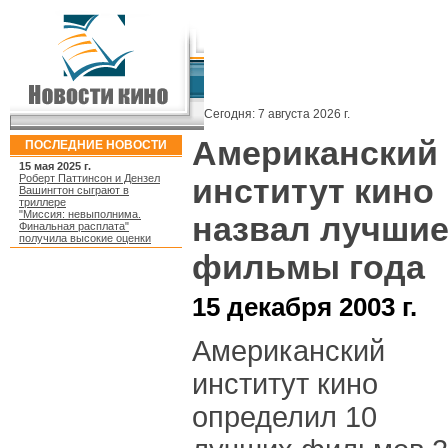
Сегодня:
7 августа 2026 г.
Американский
ПОСЛЕДНИЕ НОВОСТИ
15 мая 2025 г.
Роберт Паттинсон и Дензел
институт кино
Вашингтон сыграют в
триллере
"Миссия: невыполнима.
назвал лучши
Финальная расплата"
получила высокие оценки
фильмы года
15 декабря 2003 г.
Американский
институт кино
определил 10