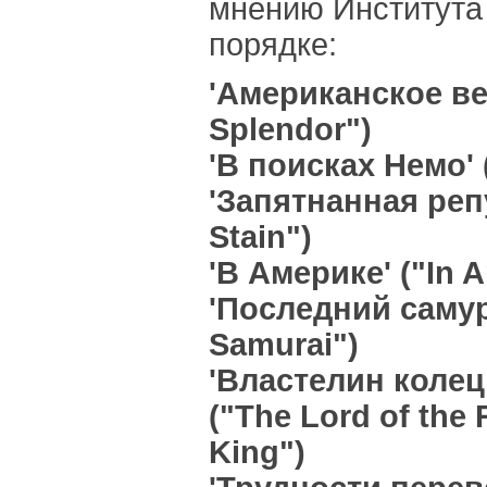
мнению Института
порядке:
'Американское ве
Splendor")
'В поисках Немо' 
'Запятнанная реп
Stain")
'В Америке' ("In 
'Последний самур
Samurai")
'Властелин колец
("The Lord of the 
King")