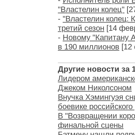
-
Исполнитель роли В
"Властелин колец"
[2
-
"Властелин колец: 
третий сезон
[14 февр
-
Новому "Капитану А
в 190 миллионов
[12 
Другие новости за 1
Лидером американско
Джеком Николсоном
Внучка Хэмингуэя сн
боевике российского
В "Возвращении коро
финальной сцены
Бэтмену нашли подр