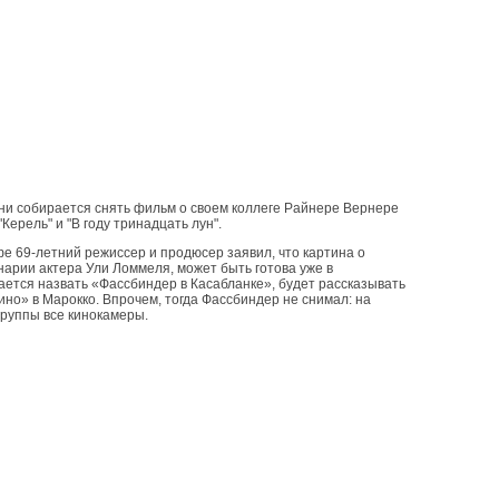
ни собирается снять фильм о своем коллеге Райнере Вернере
Керель" и "В году тринадцать лун".
е 69-летний режиссер и продюсер заявил, что картина о
арии актера Ули Ломмеля, может быть готова уже в
ается назвать «Фассбиндер в Касабланке», будет рассказывать
но» в Марокко. Впрочем, тогда Фассбиндер не снимал: на
руппы все кинокамеры.