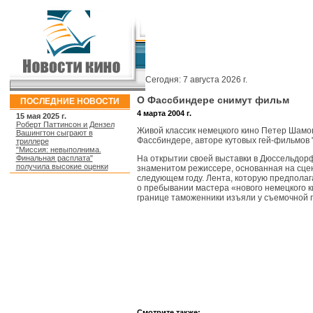
Сегодня:
7 августа 2026 г.
О Фассбиндере снимут фильм
ПОСЛЕДНИЕ НОВОСТИ
4 марта 2004 г.
15 мая 2025 г.
Роберт Паттинсон и Дензел
Живой классик немецкого кино Петер Шамо
Вашингтон сыграют в
Фассбиндере, авторе кутовых гей-фильмов "
триллере
"Миссия: невыполнима.
Финальная расплата"
На открытии своей выставки в Дюссельдорф
получила высокие оценки
знаменитом режиссере, основанная на сцен
следующем году. Лента, которую предполаг
о пребывании мастера «нового немецкого ки
границе таможенники изъяли у съемочной г
Смотрите также: