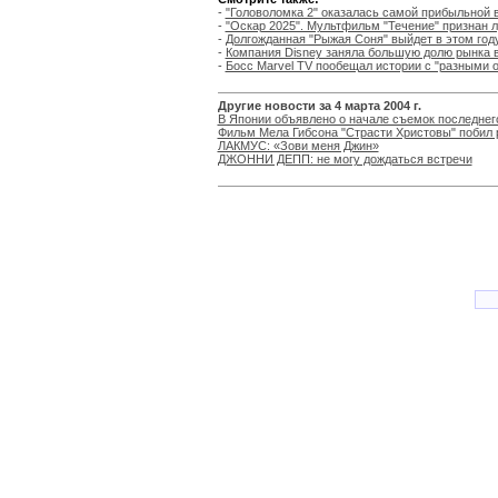
-
"Головоломка 2" оказалась самой прибыльной в
-
"Оскар 2025". Мультфильм "Течение" признан 
-
Долгожданная "Рыжая Соня" выйдет в этом год
-
Компания Disney заняла большую долю рынка в
-
Босс Marvel TV пообещал истории с "разными о
Другие новости за 4 марта 2004 г.
В Японии объявлено о начале съемок последнег
Фильм Мела Гибсона "Страсти Христовы" побил 
ЛАКМУС: «Зови меня Джин»
ДЖОННИ ДЕПП: не могу дождаться встречи