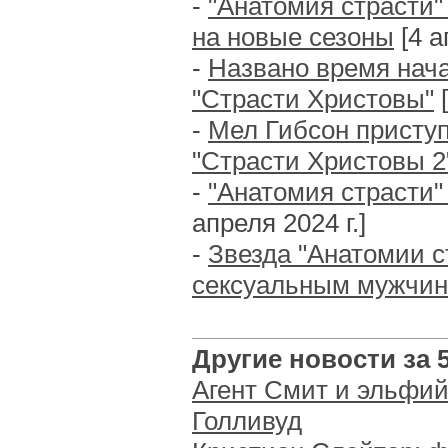
-
"Анатомия страсти"
на новые сезоны
[4 а
-
Названо время нач
"Страсти Христовы"
[
-
Мел Гибсон присту
"Страсти Христовы 2
-
"Анатомия страсти"
апреля 2024 г.]
-
Звезда "Анатомии с
сексуальным мужчин
Другие новости за 5
Агент Смит и эльфий
Голливуд