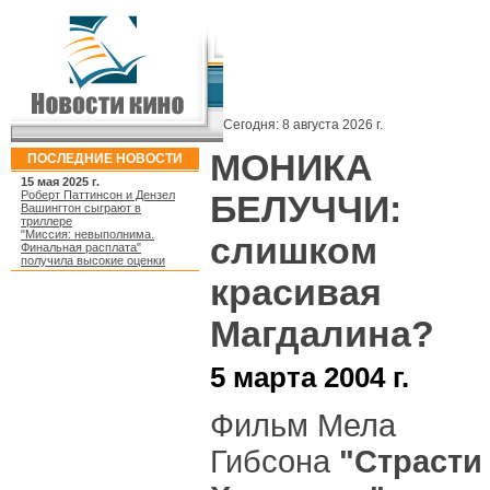
Сегодня:
8 августа 2026 г.
МОНИКА
ПОСЛЕДНИЕ НОВОСТИ
15 мая 2025 г.
Роберт Паттинсон и Дензел
БЕЛУЧЧИ:
Вашингтон сыграют в
триллере
"Миссия: невыполнима.
слишком
Финальная расплата"
получила высокие оценки
красивая
Магдалина?
5 марта 2004 г.
Фильм Мела
Гибсона
"Страсти