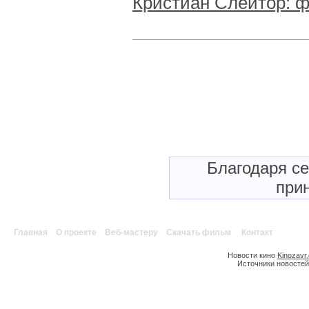
Кристиан Слейтор: 
Благодаря с
прин
Главная
|
О проекте
|
Веб-мастеру
|
Скачать фильм
|
Контакт
Новости кино
Kinozavr
Источники новостей