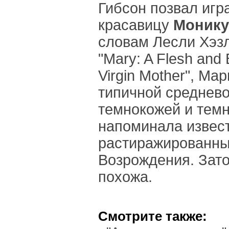
Гибсон позвал игр
красавицу
Монику
словам Лесли Хэзл
"Mary: A Flesh and 
Virgin Mother", М
типичной среднев
темнокожей и темн
напоминала извес
растиражированны
Возрождения. Зато
похожа.
Смотрите также: