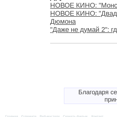
НОВОЕ КИНО: "Монст
НОВОЕ КИНО: "Двадц
Дюмона
"Даже не думай 2": г
Благодаря с
прин
Главная
|
О проекте
|
Веб-мастеру
|
Скачать фильм
|
Контакт