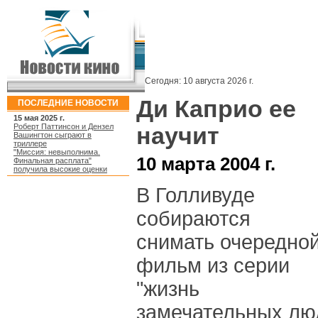
Сегодня:
10 августа 2026 г.
Ди Каприо ее
ПОСЛЕДНИЕ НОВОСТИ
15 мая 2025 г.
Роберт Паттинсон и Дензел
научит
Вашингтон сыграют в
триллере
"Миссия: невыполнима.
10 марта 2004 г.
Финальная расплата"
получила высокие оценки
В Голливуде
собираются
снимать очередно
фильм из серии
"жизнь
замечательных люд