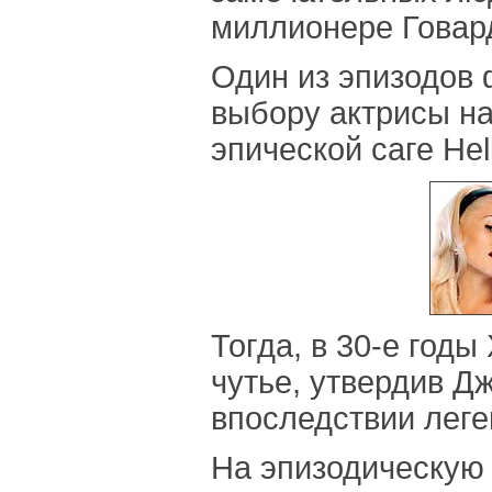
миллионере Говар
Один из эпизодов
выбору актрисы на
эпической саге Hell
Тогда, в 30-е год
чутье, утвердив Д
впоследствии леге
На эпизодическую