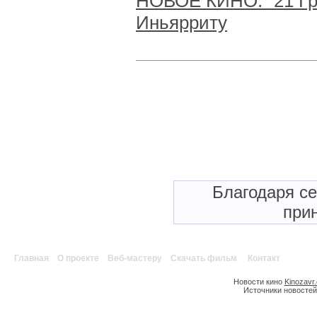
НОВОЕ КИНО: "21 Гр
Иньярриту
Благодаря с
прин
Главная
|
О проекте
|
Веб-мастеру
|
Скачать фильм
|
Контакт
Новости кино
Kinozavr
Источники новостей