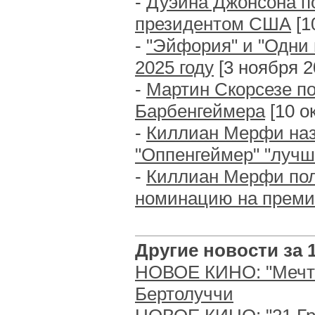
-
Дуэйна Джонсона п
президентом США
[1
-
"Эйфория" и "Одни 
2025 году
[3 ноября 20
-
Мартин Скорсезе п
Барбенгеймера
[10 ок
-
Киллиан Мерфи наз
"Оппенгеймер" "луч
-
Киллиан Мерфи пол
номинацию на прем
Другие новости за 1
НОВОЕ КИНО: "Мечта
Бертолуччи