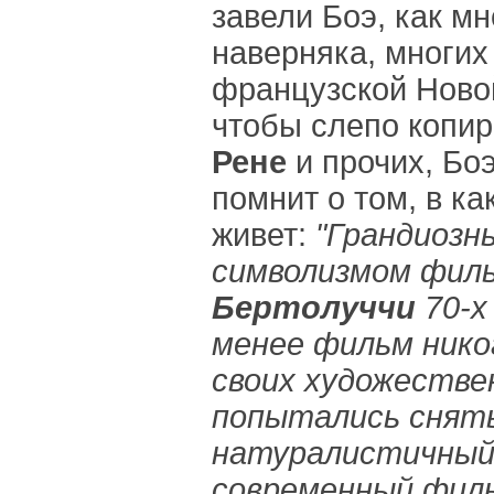
завели Боэ, как мн
наверняка, многих
французской Новой
чтобы слепо копи
Рене
и прочих, Боэ
помнит о том, в ка
живет:
"Грандиозн
символизмом фи
Бертолуччи
70-х
менее фильм нико
своих художестве
попытались снять
натуралистичный
современный филь