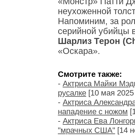
«Монстр» Патти Д
неухоженной толст
Напоминим, за ро
серийной убийцы 
Шарлиз Терон (Ch
«Оскара».
Смотрите также:
-
Актриса Майки Мэди
русалке
[10 мая 2025 г
-
Актриса Александра
нападение с ножом
[1
-
Актриса Ева Лонгор
"мрачных США"
[14 н