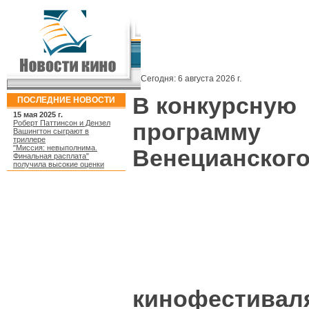
Сегодня:
6 августа 2026 г.
В конкурсную
ПОСЛЕДНИЕ НОВОСТИ
15 мая 2025 г.
Роберт Паттинсон и Дензел
программу
Вашингтон сыграют в
триллере
"Миссия: невыполнима.
Венецианског
Финальная расплата"
получила высокие оценки
кинофестивал