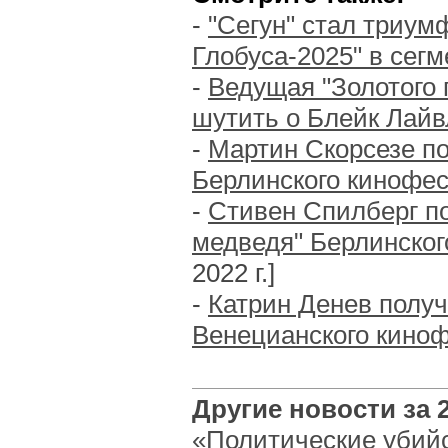
-
"Сегун" стал триум
Глобуса-2025" в сег
-
Ведущая "Золотого 
шутить о Блейк Лай
-
Мартин Скорсезе по
Берлинского кинофе
-
Стивен Спилберг по
медведя" Берлинско
2022 г.]
-
Катрин Денев получ
Венецианского кино
Другие новости за 2
«Политические убийс