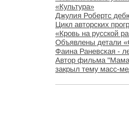
«Культура»
Джулия Робертс деб
Цикл авторских прог
«Кровь на русской р
Объявлены детали «
Фаина Раневская - л
Автор фильма "Мама, 
закрыл тему масс-ме