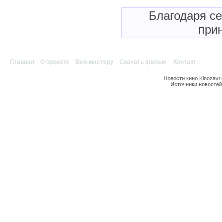
Благодаря с
прин
Главная
|
О проекте
|
Веб-мастеру
|
Скачать фильм
|
Контакт
Новости кино
Kinozavr
Источники новостей