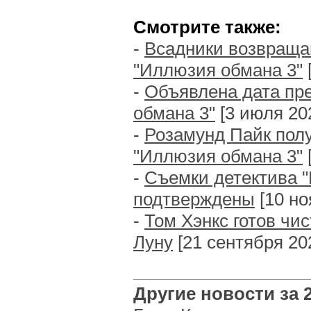
Смотрите также:
-
Всадники возвраща
"Иллюзия обмана 3"
[
-
Объявлена дата п
обмана 3"
[3 июля 202
-
Розамунд Пайк пол
"Иллюзия обмана 3"
[
-
Съемки детектива 
подтверждены
[10 но
-
Том Хэнкс готов чис
Луну
[21 сентября 202
Другие новости за 2