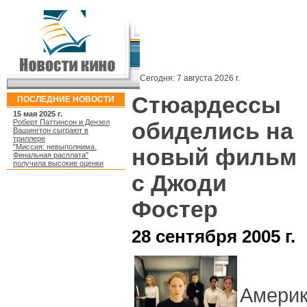
Сегодня:
7 августа 2026 г.
Стюардессы
ПОСЛЕДНИЕ НОВОСТИ
15 мая 2025 г.
Роберт Паттинсон и Дензел
обиделись на
Вашингтон сыграют в
триллере
"Миссия: невыполнима.
новый фильм
Финальная расплата"
получила высокие оценки
с Джоди
Фостер
28 сентября 2005 г.
Амери