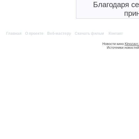
Благодаря с
прин
Главная
|
О проекте
|
Веб-мастеру
|
Скачать фильм
|
Контакт
Новости кино
Kinozavr
Источники новостей