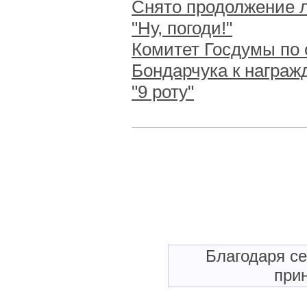
Снято продолжение 
"Ну, погоди!"
Комитет Госдумы по 
Бондарчука к награж
"9 роту"
Благодаря с
прин