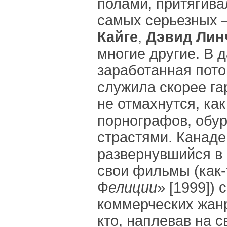
полами, притягив
самых серьезных 
Кайге
,
Дэвид Лин
многие другие. В 
заработанная пото
служила скорее гар
не отмахнутся, ка
порнографов, обу
страстями. Канаде
развернувшийся в 
свои фильмы (как-
Ф
елиции
» [1999])
коммерческих жанр
кто, наплевав на с