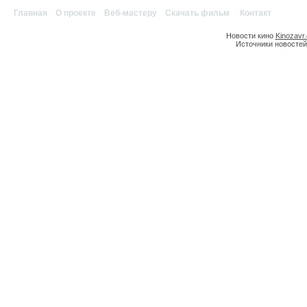
Главная
|
О проекте
|
Веб-мастеру
|
Скачать фильм
|
Контакт
Новости кино
Kinozavr
Источники новостей