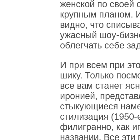
женской по своей 
крупным планом. И
видно, что списыва
ужасный шоу-бизн
облегчать себе зад
И при всем при это
шику. Только посмо
все вам станет яс
иронией, предста
стыкующиеся наме
стилизация (1950-
филигранно, как и
названии. Все эти