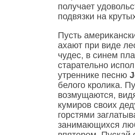
получает удовольс
подвязки на круты
Пусть американски
ахают при виде ле
чудес, в синем пл
старательно испо
утреннике песню
J
белого кролика. П
возмущаются, вид
кумиров своих де
горстями заглаты
занимающихся лю
впятером. Пускай 