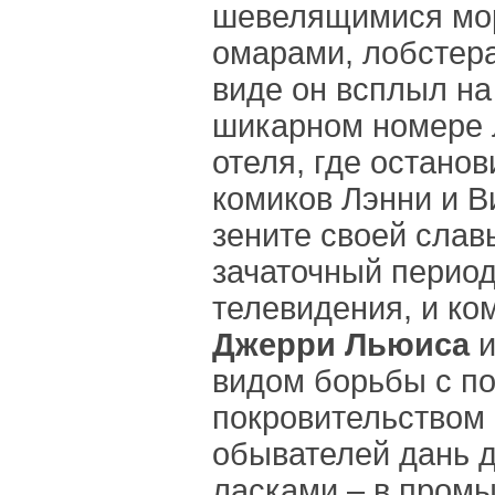
шевелящимися мо
омарами, лобстера
виде он всплыл на
шикарном номере 
отеля, где остано
комиков Лэнни и В
зените своей славы
зачаточный период
телевидения, и ко
Джерри Льюиса
видом борьбы с п
покровительством 
обывателей дань 
ласками – в пром