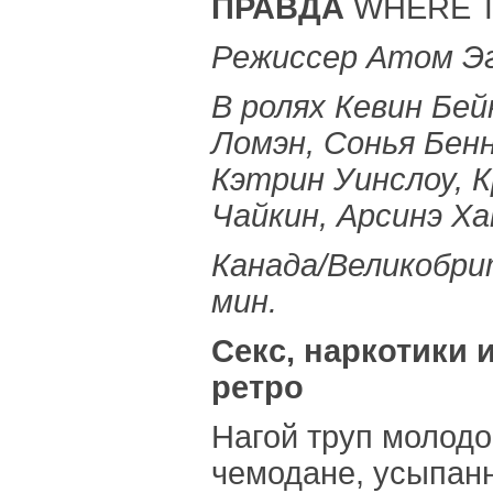
ПРАВДА
WHERE T
Режиссер Атом Э
В ролях Кевин Бей
Ломэн, Сонья Бен
Кэтрин Уинслоу, 
Чайкин, Арсинэ Х
Канада/Великобри
мин.
Секс, наркотики 
ретро
Нагой труп молодо
чемодане, усыпан