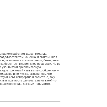
сценарием работает целая команда
Продолжается там, конечно, и выигрышная
всегда виделись этакими денди, безнадежно
ова броситься в сермяжное роуд-муви. Но во
му, учебниками приписываемую
 кадре про новый язык в sms-сообщениях –
одольше и поглубже, выяснилось, что
ствуют себя комфортно и вольготно, то у
ь и мрачность фильма, а не от какой-то
а добродетель, как сами понимаете.