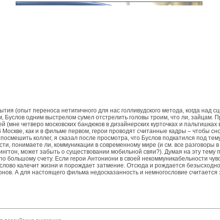
ытия (опыт переноса нетипичного для нас голливудского метода, когда над 
 Буслов одним выстрелом сумел отстрелить головы троим, что ли, зайцам. 
й (мне четверо московских бандюков в дизайнерских курточках и пальтишках 
В Москве, как и в фильме первом, герои проводят считанные кадры – чтобы сн
 посмешить коллег, я сказал после просмотра, что Буслов подкатился под те
ти, понимаете ли, коммуникации в современному мире (и см. все разговоры в
нгтон, может забыть о существовании мобильной свяи?). Думая на эту тему п
, по большому счету. Если герои Антониони в своей некоммуникабельности чув
лово калечит жизни и порождает затмение. Отсюда и рождается безысходност
нов. А для настоящего фильма недосказанность и немногословие считается з