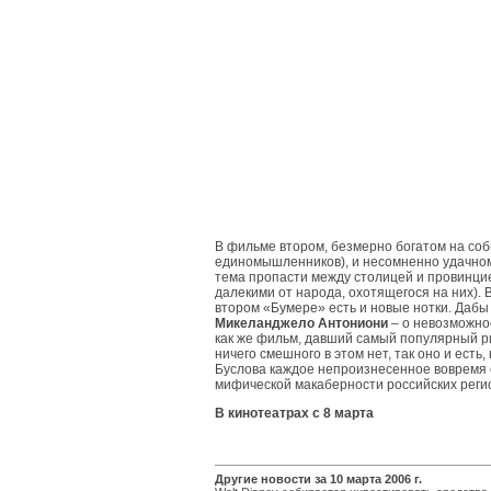
В фильме втором, безмерно богатом на соб
единомышленников), и несомненно удачном,
тема пропасти между столицей и провинцие
далекими от народа, охотящегося на них). 
втором «Бумере» есть и новые нотки. Дабы
Микеланджело Антониони
– о невозможнос
как же фильм, давший самый популярный ри
ничего смешного в этом нет, так оно и есть
Буслова каждое непроизнесенное вовремя с
мифической макаберности российских регио
В кинотеатрах с 8 марта
Другие новости за 10 марта 2006 г.