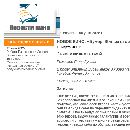
Сегодня:
7 августа 2026 г.
НОВОЕ КИНО: «Бумер. Фильм втор
ПОСЛЕДНИЕ НОВОСТИ
10 марта 2006 г.
15 мая 2025 г.
Роберт Паттинсон и Дензел
БУМЕР. ФИЛЬМ ВТОРОЙ
Вашингтон сыграют в
триллере
Режиссер Петр Буслов
"Миссия: невыполнима.
Финальная расплата"
получила высокие оценки
В ролях Владимир Вдовиченков, Андрей Ме
Голубов, Феликс Антипов
Россия, 2006 г. 110 мин.
Затмение
Еще
осенью, посмотрев несколько отсняты
бессловесная посиделка в означенном «Б
подумал, что, даже если вторая часть буде
они там сидят себе на передних сиденья
с матом. И пусть будут долгие планы и ми
этих героев, выдуманных талантливым все-
воскресил с того света – многие режиссеры
героев, низводя себя до обслуживающей ро