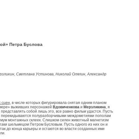
ой» Петра Буслова
рзликин, Светлана Устинова, Николай Олялин, Александр
х сцен
, в числе которых фигурировала снятая одним планом
умере» выживших персонажей
Вдовиченкова
и
Мерзликина
, я
т представлять собой лишь это, все равно фильм удастся. Пусть
х и перекидываются полуразборчивыми междометиями пополам
нимум монтажных склеек. Слишком силен животный магнетизм
таки шельмецом Петром Бусловым. Пусть одного из них он и
 так до конца карьеры и остаются во власти созданных ими
ли.