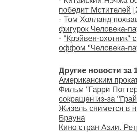
-
Китайский Нэчжа об
победит Мстителей
[
-
Том Холланд похва
фигурок Человека-па
-
"Крэйвен-охотник" 
оффом "Человека-па
Другие новости за 1
Американским прока
Фильм "Гарри Поттер
сокращен из-за "Гра
Жизель снимется в н
Брауна
Кино стран Азии. Ре