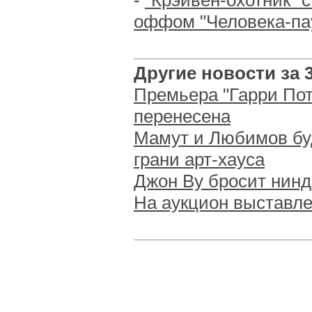
-
"Крэйвен-охотник" 
оффом "Человека-па
Другие новости за 3
Премьера "Гарри Пот
перенесена
Мамут и Любимов бу
грани арт-хауса
Джон Ву бросит нинд
На аукцион выставле