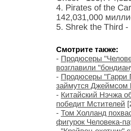
4. Pirates of the Ca
142,031,000 милли
5. Shrek the Third
Смотрите также:
-
Продюсеры "Человек
возглавили "бондиан
-
Продюсеры "Гарри П
займутся Джеймсом
-
Китайский Нэчжа об
победит Мстителей
[
-
Том Холланд похва
фигурок Человека-па