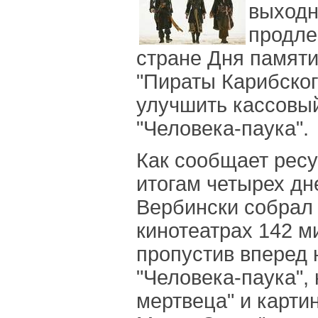
выходн
продле
стране Дня памяти
"Пираты Карибског
улучшить кассовый
"Человека-паука".
Как сообщает ресур
итогам четырех дн
Вербински собрал
кинотеатрах 142 м
пропустив вперед 
"Человека-паука", 
мертвеца" и карти