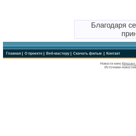
Благодаря с
прин
Главная
|
О проекте
|
Веб-мастеру
|
Скачать фильм
|
Контакт
Новости кино
Kinozavr
Источники новостей