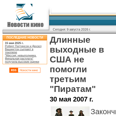
Сегодня:
9 августа 2026 г.
Длинные
ПОСЛЕДНИЕ НОВОСТИ
15 мая 2025 г.
Роберт Паттинсон и Дензел
выходные в
Вашингтон сыграют в
триллере
"Миссия: невыполнима.
США не
Финальная расплата"
получила высокие оценки
помогли
третьим
"Пиратам"
30 мая 2007 г.
Законч