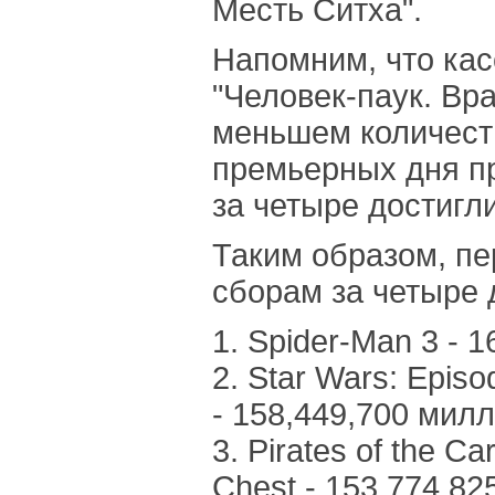
Месть Ситха".
Напомним, что ка
"Человек-паук. Вра
меньшем количеств
премьерных дня п
за четыре достигл
Таким образом, пе
сборам за четыре 
1. Spider-Man 3 - 
2. Star Wars: Episod
- 158,449,700 мил
3. Pirates of the C
Chest - 153,774,8