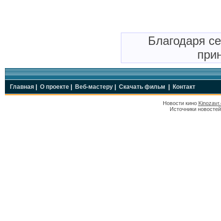
Благодаря с
прин
Главная
|
О проекте
|
Веб-мастеру
|
Скачать фильм
|
Контакт
Новости кино
Kinozavr
Источники новостей