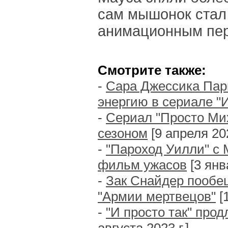
сам мышонок стал
анимационным пер
Смотрите также:
-
Сара Джессика Пар
энергию в сериале "И
-
Сериал "Просто Ми
сезоном
[9 апреля 202
-
"Пароход Уилли" с 
фильм ужасов
[3 янв
-
Зак Снайдер пообе
"Армии мертвецов"
[1
-
"И просто так" прод