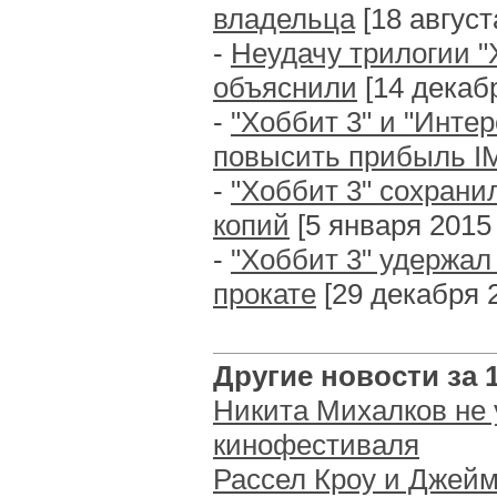
владельца
[18 августа
-
Неудачу трилогии "
объяснили
[14 декабр
-
"Хоббит 3" и "Инте
повысить прибыль I
-
"Хоббит 3" сохрани
копий
[5 января 2015 г
-
"Хоббит 3" удержал
прокате
[29 декабря 2
Другие новости за 1
Никита Михалков не 
кинофестиваля
Рассел Кроу и Джейм