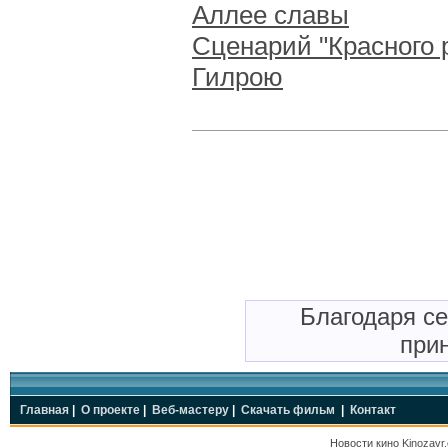
Аллее славы
Сценарий "Красного 
Гилрою
Благодаря с
прин
Главная
|
О проекте
|
Веб-мастеру
|
Скачать фильм
|
Контакт
Новости кино
Kinozavr