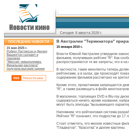
Сегодня:
6 августа 2026 г.
В Австралии "Терминатора" прира
ПОСЛЕДНИЕ НОВОСТИ
15 января 2010 г.
15 мая 2025 г.
Роберт Паттинсон и Дензел
Власти Южной Австралии утвердили законо
Вашингтон сыграют в
фильмов, получивших рейтинг "R". Как соо
триллере
"Миссия: невыполнима.
распространяются те же запреты, что и н
Финальная расплата"
получила высокие оценки
В частности, такие киноленты теперь долж
рейтингами, а в залах, где происходят пок
содержание фильмов рассчитано на зрител
Кроме этого, прокатчикам запрещается де
"R", а также размещать в фойе кинотеатро
В магазинах, торгующих DVD и Blu-ray диск
содержаться ничего, кроме названия, набр
могут быть эпизоды "вызывающего характер
Напомним, что рейтинговая система разра
Рейтинг "R" означает, что подростки до 17
Стоит отметить, что многие известные фил
"Гладиатор", "Красотка" и другие картины.