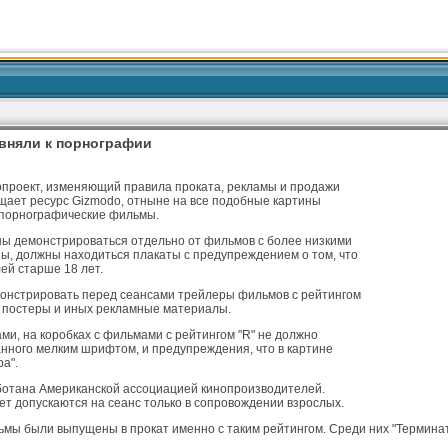
вняли к порнографии
проект, изменяющий правила проката, рекламы и продажи
бщает ресурс Gizmodo, отныне на все подобные картины
а порнографические фильмы.
ны демонстрироваться отдельно от фильмов с более низкими
азы, должны находиться плакаты с предупреждением о том, что
ей старше 18 лет.
монстрировать перед сеансами трейлеры фильмов с рейтингом
в постеры и иных рекламные материалы.
ами, на коробках с фильмами с рейтингом "R" не должно
анного мелким шрифтом, и предупреждения, что в картине
а".
ботана Американской ассоциацией кинопроизводителей.
 лет допускаются на сеанс только в сопровождении взрослых.
ьмы были выпущены в прокат именно с таким рейтингом. Среди них "Терминато