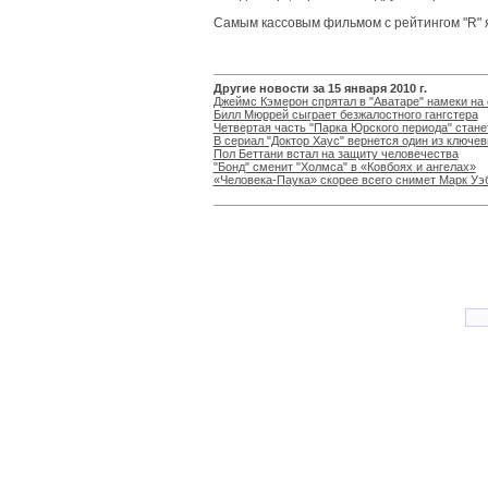
Самым кассовым фильмом с рейтингом "R" 
Другие новости за 15 января 2010 г.
Джеймс Кэмерон спрятал в "Аватаре" намеки на 
Билл Мюррей сыграет безжалостного гангстера
Четвертая часть "Парка Юрского периода" стане
В сериал "Доктор Хаус" вернется один из ключе
Пол Беттани встал на защиту человечества
"Бонд" сменит "Холмса" в «Ковбоях и ангелах»
«Человека-Паука» скорее всего снимет Марк Уэ