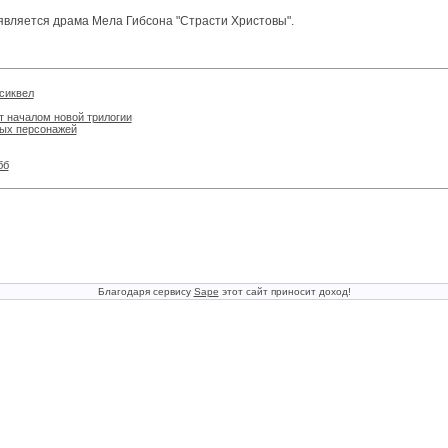
является драма Мела Гибсона "Страсти Христовы".
сиквел
т началом новой трилогии
вых персонажей
бб
Благодаря сервису
Sape
этот сайт приносит доход!