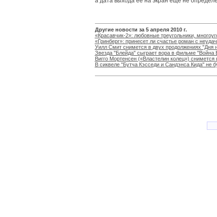
а дата выхода ее на экран еще не определ
Другие новости за 5 апреля 2010 г.
«Красавчик-2»: любовные треугольники, многоу
«Гринберг»: принесет ли счастье роман с неуда
Уилл Смит снимется в двух продолжениях "Дня 
Звезда "Блейда" сыграет вора в фильме "Война 
Вигго Мортенсен («Властелин колец») снимется 
В сиквеле "Бутча Кэсседи и Сандэнса Кида" не б