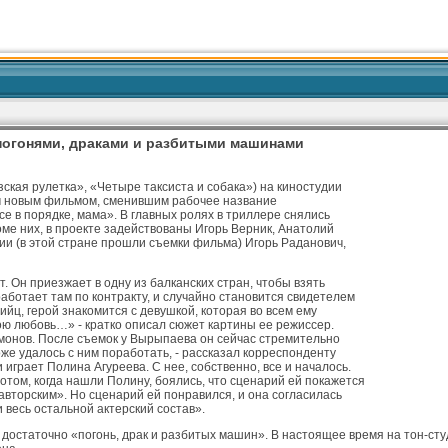
 погонями, драками и разбитыми машинами
ская рулетка», «Четыре таксиста и собака») на киностудии
м новым фильмом, сменившим рабочее название
е в порядке, мама». В главных ролях в триллере снялись
ме них, в проекте задействованы Игорь Верник, Анатолий
рии (в этой стране прошли съемки фильма) Игорь Раданович,
 Он приезжает в одну из балканских стран, чтобы взять
аботает там по контракту, и случайно становится свидетелем
ийц, герой знакомится с девушкой, которая во всем ему
вою любовь…» - кратко описал сюжет картины ее режиссер.
имонов. После съемок у Вырыпаева он сейчас стремительно
оже удалось с ним поработать, - рассказал корреспонденту
грает Полина Агуреева. С нее, собственно, все и началось.
потом, когда нашли Полину, боялись, что сценарий ей покажется
авторским». Но сценарий ей понравился, и она согласилась
 весь остальной актерский состав».
 достаточно «погонь, драк и разбитых машин». В настоящее время на тон-с