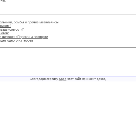
ена.
гольники, ромбы и прочие мезальянсы
чником?
независимости"
Богов"
в сиквеле «Порока на экспорт»
удет одного из героев
Благодаря сервису
Sape
этот сайт приносит доход!