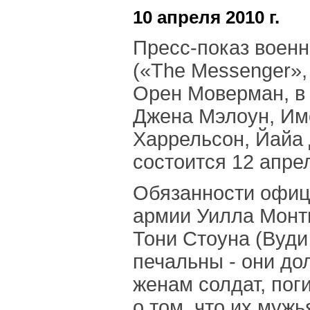
10 апреля 2010 г.
Пресс-показ воен
(«The Messenger»,
Орен Моверман, в 
Джена Мэлоун, Им
Харрельсон, Йайа
состоится 12 апре
Обязанности офиц
армии Уилла Монтг
Тони Стоуна (Вуди
печальны - они д
женам солдат, пог
о том, что их мужь