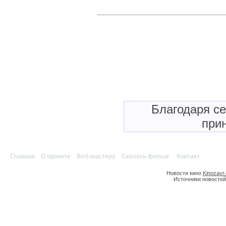
Благодаря с
прин
Главная
|
О проекте
|
Веб-мастеру
|
Скачать фильм
|
Контакт
Новости кино
Kinozavr
Источники новостей