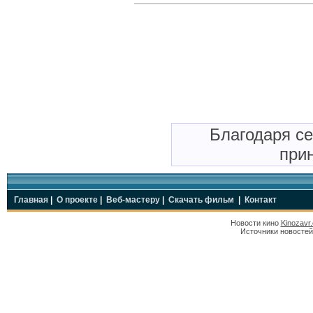
Благодаря с
прин
Главная
|
О проекте
|
Веб-мастеру
|
Скачать фильм
|
Контакт
Новости кино
Kinozavr
Источники новостей