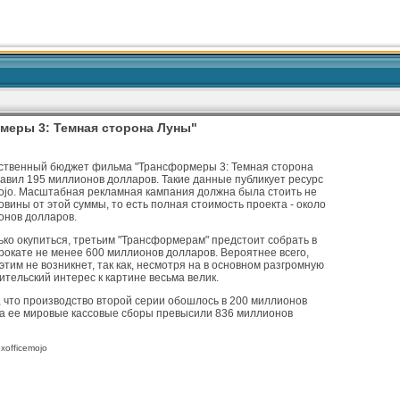
меры 3: Темная сторона Луны"
ственный бюджет фильма "Трансформеры 3: Темная сторона
авил 195 миллионов долларов. Такие данные публикует ресурс
mojo. Масштабная рекламная кампания должна была стоить не
вины от этой суммы, то есть полная стоимость проекта - около
онов долларов.
ко окупиться, третьим "Трансформерам" предстоит собрать в
рокате не менее 600 миллионов долларов. Вероятнее всего,
этим не возникнет, так как, несмотря на в основном разгромную
рительский интерес к картине весьма велик.
 что производство второй серии обошлось в 200 миллионов
 а ее мировые кассовые сборы превысили 836 миллионов
xofficemojo