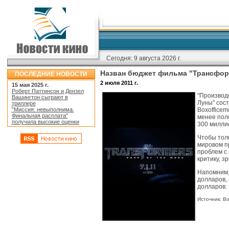
Сегодня:
9 августа 2026 г.
Назван бюджет фильма "Трансфор
ПОСЛЕДНИЕ НОВОСТИ
2 июля 2011 г.
15 мая 2025 г.
Роберт Паттинсон и Дензел
"
Производ
Вашингтон сыграют в
Луны" сост
триллере
"Миссия: невыполнима.
Boxoffice
Финальная расплата"
менее поло
получила высокие оценки
300 милли
Чтобы толь
мировом п
проблем с 
критику, з
Напомним,
долларов,
долларов.
Источник: Bo