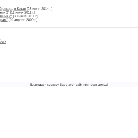
 рекорд в Китае
[23 июня 2014 г.]
ник 2"
[11 июля 2011 г.]
шник 2"
[30 июня 2011 г.]
ерам"
[29 апреля 2009 г.]
д
огию
Благодаря сервису
Sape
этот сайт приносит доход!