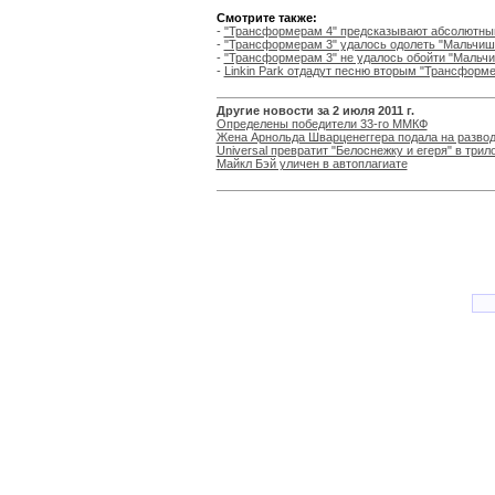
Смотрите также:
-
"Трансформерам 4" предсказывают абсолютный
-
"Трансформерам 3" удалось одолеть "Мальчиш
-
"Трансформерам 3" не удалось обойти "Мальчи
-
Linkin Park отдадут песню вторым "Трансформ
Другие новости за 2 июля 2011 г.
Определены победители 33-го ММКФ
Жена Арнольда Шварценеггера подала на разво
Universal превратит "Белоснежку и егеря" в трил
Майкл Бэй уличен в автоплагиате