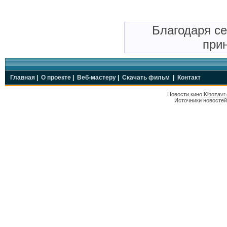
Благодаря с
прин
Главная
|
О проекте
|
Веб-мастеру
|
Скачать фильм
|
Контакт
Новости кино
Kinozavr
Источники новостей