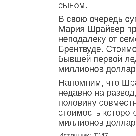
сыном.
В свою очередь су
Мария Шрайвер пр
неподалеку от сем
Брентвуде. Стоим
бывшей первой лед
миллионов доллар
Напомним, что Шр
недавно на развод
половину совмест
стоимость которог
миллионов доллар
Источник:
TMZ