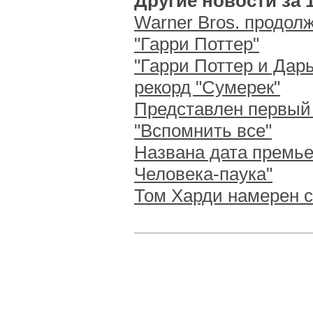
Другие новости за 1
Warner Bros. продо
"Гарри Поттер"
"Гарри Поттер и Дары
рекорд "Сумерек"
Представлен первый 
"Вспомнить все"
Названа дата премье
Человека-паука"
Том Харди намерен с