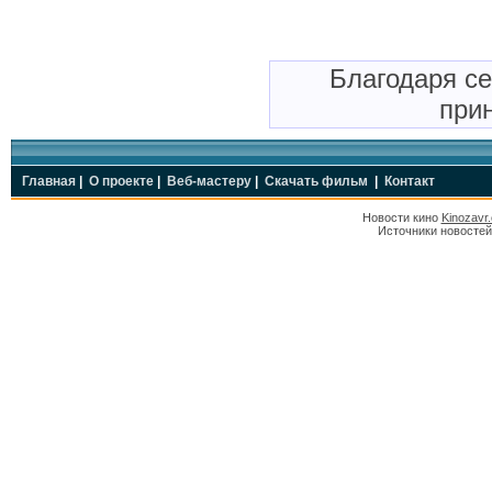
Благодаря с
прин
Главная
|
О проекте
|
Веб-мастеру
|
Скачать фильм
|
Контакт
Новости кино
Kinozavr
Источники новостей