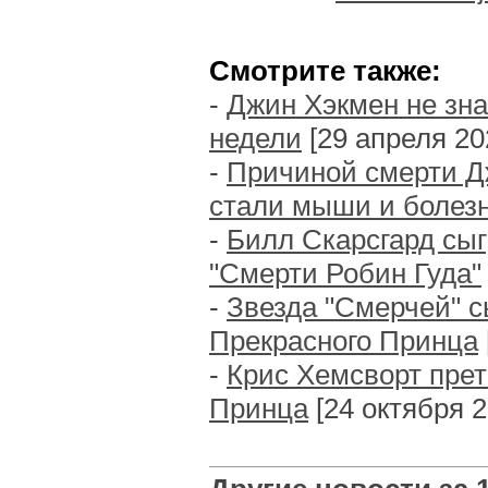
Смотрите также:
-
Джин Хэкмен не зна
недели
[29 апреля 202
-
Причиной смерти Д
стали мыши и болез
-
Билл Скарсгард сы
"Смерти Робин Гуда"
-
Звезда "Смерчей" 
Прекрасного Принца
-
Крис Хемсворт прет
Принца
[24 октября 20