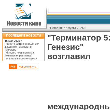
Сегодня:
7 августа 2026 г.
"Терминатор 5
ПОСЛЕДНИЕ НОВОСТИ
15 мая 2025 г.
Роберт Паттинсон и Дензел
Генезис"
Вашингтон сыграют в
триллере
"Миссия: невыполнима.
возглавил
Финальная расплата"
получила высокие оценки
международны