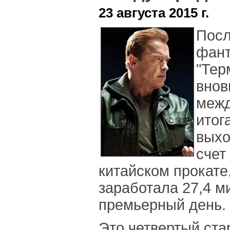
23 августа 2015 г.
Посл
фант
"Тер
внов
межд
итог
выхо
счет
китайском прокате,
заработала 27,4 м
премьерный день.
Это четвертый стар