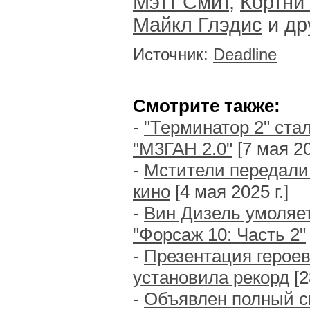
Мэтт Смит
,
Кортни 
Майкл Глэдис
и др
Источник:
Deadline
Смотрите также:
-
"Терминатор 2" ста
"М3ГАН 2.0"
[7 мая 20
-
Мстители передали
кино
[4 мая 2025 г.]
-
Вин Дизель умоляе
"Форсаж 10: Часть 2"
-
Презентация героев
установила рекорд
[2
-
Объявлен полный с