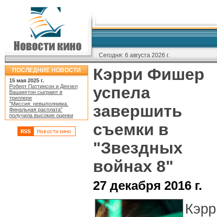
Сегодня:
6 августа 2026 г.
Кэрри Фишер
ПОСЛЕДНИЕ НОВОСТИ
15 мая 2025 г.
Роберт Паттинсон и Дензел
успела
Вашингтон сыграют в
триллере
"Миссия: невыполнима.
завершить
Финальная расплата"
получила высокие оценки
съемки в
"Звездных
войнах 8"
27 декабря 2016 г.
Кэрр