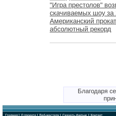
"Игра престолов" во
скачиваемых шоу за 
Американский прокат
абсолютный рекорд
Благодаря с
прин
Главная
|
О проекте
|
Веб-мастеру
|
Скачать фильм
|
Контакт