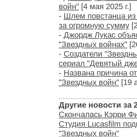
войн"
[4 мая 2025 г.]
-
Шлем повстанца из 
за огромную сумму
[2
-
Джордж Лукас объя
"Звездных войнах"
[2
-
Создатели "Звездн
сериал "Девятый дж
-
Названа причина от
"Звездных войн"
[19 а
Другие новости за 2
Скончалась Кэрри Ф
Студия Lucasfilm по
"Звездных войн"