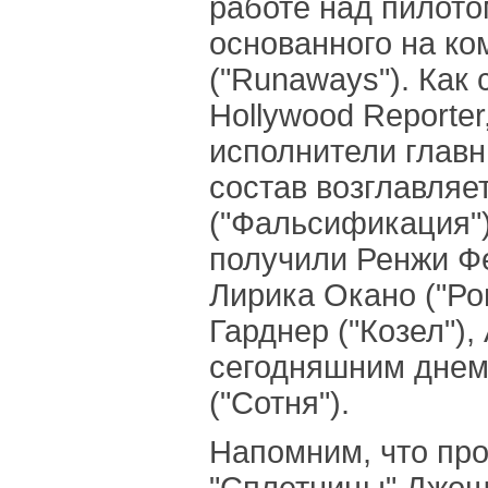
работе над пилото
основанного на ко
("Runaways"). Как
Hollywood Reporte
исполнители главн
состав возглавляе
("Фальсификация")
получили Ренжи Фе
Лирика Окано ("Ро
Гарднер ("Козел")
сегодняшним днем"
("Сотня").
Напомним, что про