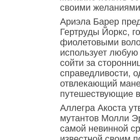
своими желаниями
Ариэла Барер пред
Гертруды Йоркс, г
фиолетовыми воло
использует любую
сойти за сторонни
справедливости, о
отвлекающий мане
путешествующие в
Аллегра Акоста ут
мутантов Молли Э
самой невинной ср
известной своим п