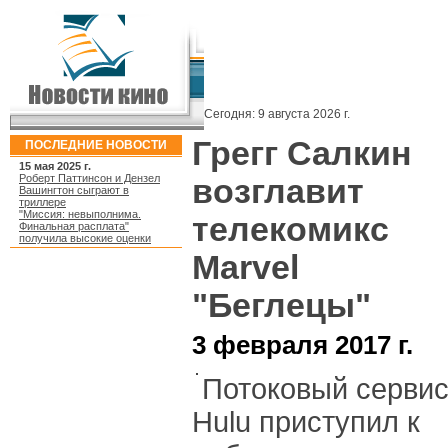
Сегодня:
9 августа 2026 г.
Грегг Салкин
ПОСЛЕДНИЕ НОВОСТИ
15 мая 2025 г.
Роберт Паттинсон и Дензел
возглавит
Вашингтон сыграют в
триллере
"Миссия: невыполнима.
телекомикс
Финальная расплата"
получила высокие оценки
Marvel
"Беглецы"
3 февраля 2017 г.
Потоковый серви
Hulu приступил к