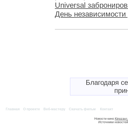
Universal заброниро
День независимости 
Благодаря с
прин
Главная
|
О проекте
|
Веб-мастеру
|
Скачать фильм
|
Контакт
Новости кино
Kinozavr
Источники новостей