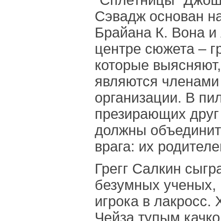
"Сплетницы" Джош
Сэвадж основан на
Брайана К. Вона и
центре сюжета – г
которые выясняют,
являются членами
организации. В пи
презирающих друг
должны объединит
врага: их родителе
Грегг Салкин сыгр
безумных ученых, 
игрока в лакросс. 
Чейза тупым качко