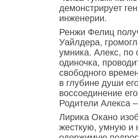
демонстрирует ге
инженерии.
Ренжи Фелиц полу
Уайлдера, громогл
умника. Алекс, по
одиночка, проводи
свободного времен
в глубине души ег
воссоединение его
Родители Алекса 
Лирика Окано изоб
жесткую, умную и 
одержимую подрос