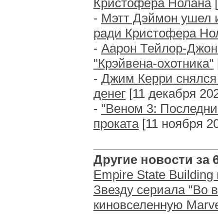
Кристофера Нолана
[
-
Мэтт Дэймон ушел 
ради Кристофера Но
-
Аарон Тейлор-Джонс
"Крэйвена-охотника"
-
Джим Керри снялся 
денег
[11 декабря 2024
-
"Веном 3: Последни
проката
[11 ноября 20
Другие новости за 6 
Empire State Buildin
Звезду сериала "Во в
киновселенную Marve