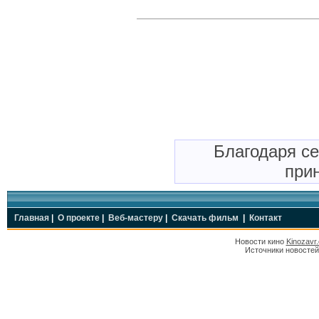
Благодаря с
прин
Главная
|
О проекте
|
Веб-мастеру
|
Скачать фильм
|
Контакт
Новости кино
Kinozavr
Источники новостей