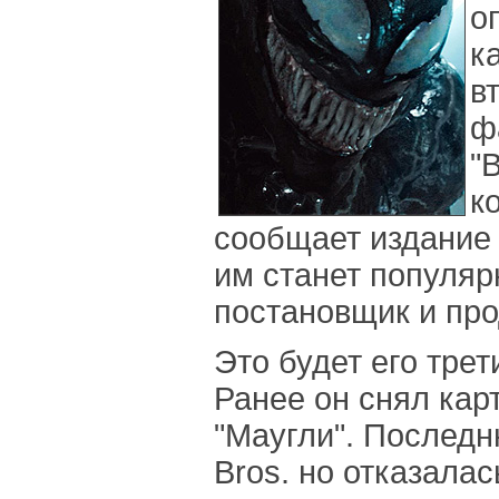
о
к
в
ф
"
к
сообщает издание 
им станет популяр
постановщик и пр
Это будет его трет
Ранее он снял кар
"Маугли". Последн
Bros. но отказалас