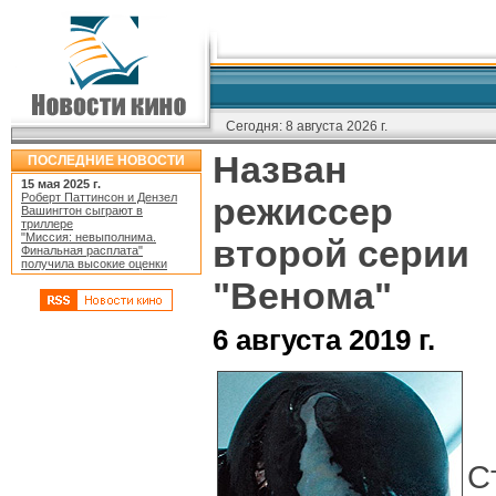
Сегодня:
8 августа 2026 г.
Назван
ПОСЛЕДНИЕ НОВОСТИ
15 мая 2025 г.
Роберт Паттинсон и Дензел
режиссер
Вашингтон сыграют в
триллере
"Миссия: невыполнима.
второй серии
Финальная расплата"
получила высокие оценки
"Венома"
6 августа 2019 г.
С