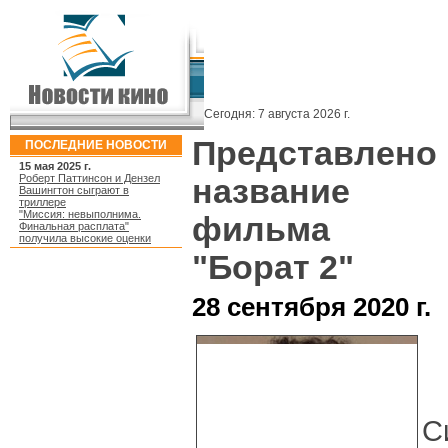
Сегодня:
7 августа 2026 г.
Представлено
ПОСЛЕДНИЕ НОВОСТИ
15 мая 2025 г.
Роберт Паттинсон и Дензел
название
Вашингтон сыграют в
триллере
"Миссия: невыполнима.
фильма
Финальная расплата"
получила высокие оценки
"Борат 2"
28 сентября 2020 г.
С