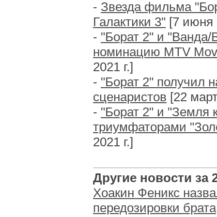
-
Звезда фильма "Бор
Галактики 3"
[7 июня 2
-
"Борат 2" и "Ванда
номинацию MTV Movi
2021 г.]
-
"Борат 2" получил 
сценаристов
[22 март
-
"Борат 2" и "Земля 
триумфаторами "Золо
2021 г.]
Другие новости за 2
Хоакин Феникс назва
передозировки брата