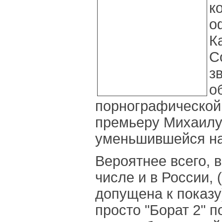
к
о
К
C
з
о
порнографической
премьеру Михаилу
уменьшившейся на
Вероятнее всего, в
числе и в России, 
допущена к показу
просто "Борат 2" п