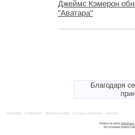
Джеймс Кэмерон обно
"Аватара"
Благодаря с
прин
Главная
|
О проекте
|
Веб-мастеру
|
Скачать фильм
|
Контакт
Новости кино
Kinozavr
Источники новостей