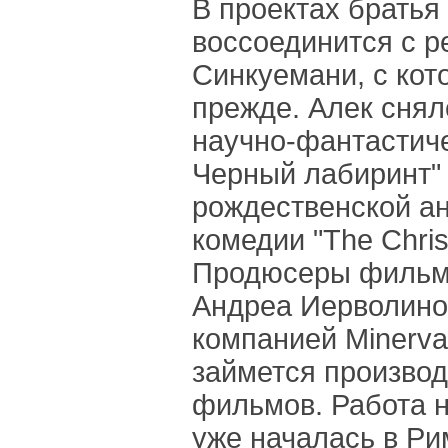
В проектах брать
воссоединится с 
Синкуемани, с кот
прежде. Алек снял
научно-фантастиче
Черный лабиринт" в
рождественской а
комедии "The Chris
Продюсеры фильм
Андреа Иерволино 
компанией Minerva 
займется произво
фильмов. Работа 
уже началась в Ри