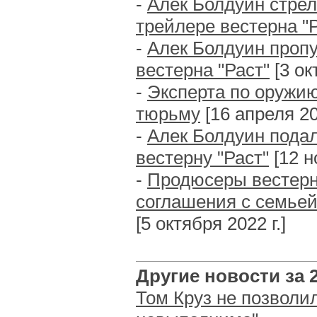
-
Алек Болдуин стрел
трейлере вестерна "
-
Алек Болдуин проп
вестерна "Раст"
[3 ок
-
Эксперта по оружию
тюрьму
[16 апреля 202
-
Алек Болдуин подал 
вестерну "Раст"
[12 н
-
Продюсеры вестерна
соглашения с семье
[5 октября 2022 г.]
Другие новости за 2
Том Круз не позволи