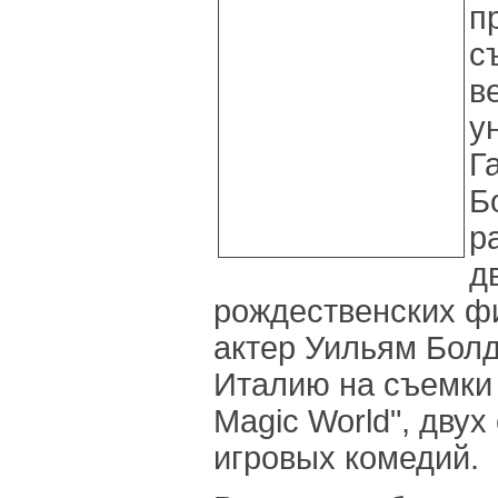
п
с
в
у
Г
Б
р
д
рождественских фи
актер Уильям Болд
Италию на съемки "K
Magic World", дву
игровых комедий.