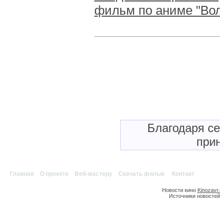
фильм по аниме "Вол
Благодаря с
прин
Главная
|
О проекте
|
Веб-мастеру
|
Скачать фильм
|
Контакт
Новости кино
Kinozavr
Источники новостей