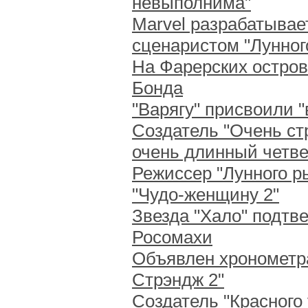
невыполнима"
Marvel разрабатывает
сценаристом "Лунног
На Фарерских остро
Бонда
"Варягу" присвоили 
Создатель "Очень ст
очень длинный четве
Режиссер "Лунного р
"Чудо-женщину 2"
Звезда "Хало" подтв
Росомахи
Объявлен хронометр
Стрэндж 2"
Создатель "Красного