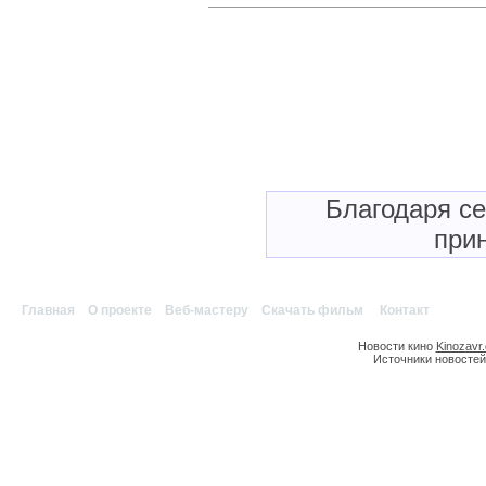
Благодаря с
прин
Главная
|
О проекте
|
Веб-мастеру
|
Скачать фильм
|
Контакт
Новости кино
Kinozavr
Источники новостей