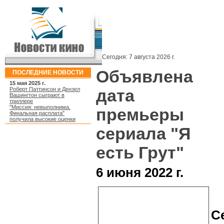
Сегодня:
7 августа 2026 г.
Объявлена
ПОСЛЕДНИЕ НОВОСТИ
15 мая 2025 г.
Роберт Паттинсон и Дензел
дата
Вашингтон сыграют в
триллере
"Миссия: невыполнима.
премьеры
Финальная расплата"
получила высокие оценки
сериала "Я
есть Грут"
6 июня 2022 г.
С