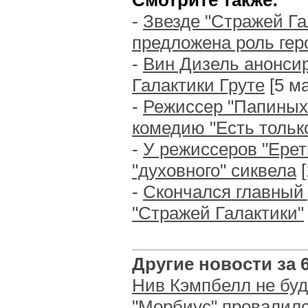
Смотрите также:
-
Звезде "Стражей Га
предложена роль гер
-
Вин Дизель анонси
Галактики Груте
[5 ма
-
Режиссер "Папиных
комедию "Есть тольк
-
У режиссеров "Ерет
"духовного" сиквела
[
-
Скончался главный 
"Стражей Галактики"
Другие новости за 6
Нив Кэмпбелл не буде
"Морбиус" провалилс