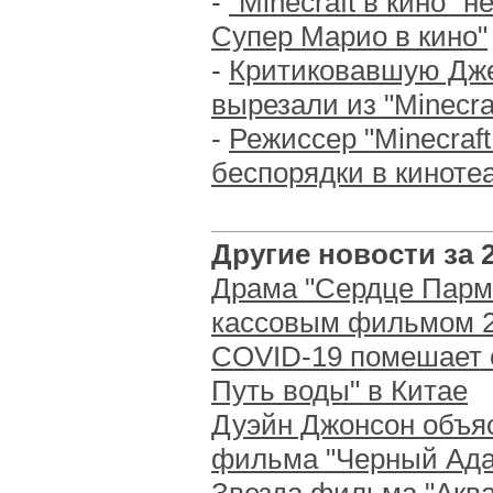
-
"Minecraft в кино" н
Супер Марио в кино"
-
Критиковавшую Дж
вырезали из "Minecraf
-
Режиссер "Minecraft
беспорядки в киноте
Другие новости за 2
Драма "Сердце Парм
кассовым фильмом 2
COVID-19 помешает 
Путь воды" в Китае
Дуэйн Джонсон объя
фильма "Черный Ада