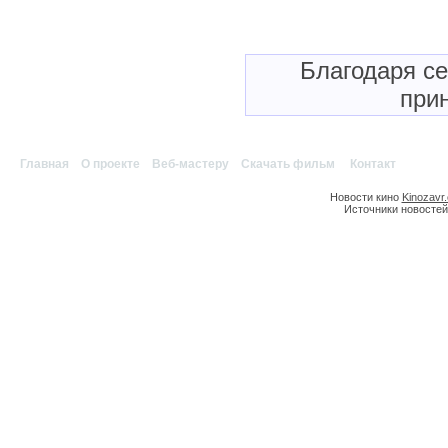
Благодаря с
прин
Главная
|
О проекте
|
Веб-мастеру
|
Скачать фильм
|
Контакт
Новости кино
Kinozavr
Источники новостей