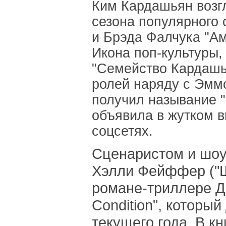
Ким Кардашьян возгл
сезона популярного
и Брэда Фалчука "Ам
Икона поп-культуры,
"Семейство Кардашья
ролей наряду с Эммо
получил называние "
объявила в жутком в
соцсетях.
Сценаристом и шоу
Хэлли Фейффер ("Ш
романе-триллере Да
Condition", который
текущего года. В к