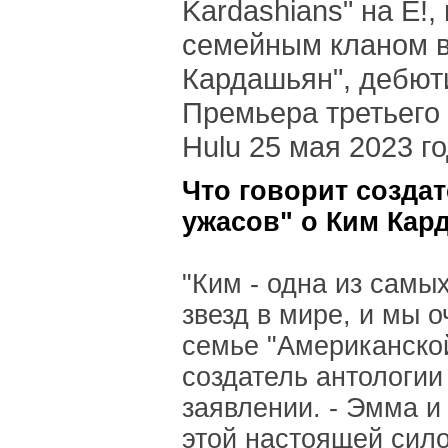
Kardashians" на E!
семейным кланом в
Кардашьян", дебюти
Премьера третьего 
Hulu 25 мая 2023 го
Что говорит созда
ужасов" о Ким Кар
"Ким - одна из самы
звезд в мире, и мы 
семье "Американской
создатель антологи
заявлении. - Эмма и 
этой настоящей сил