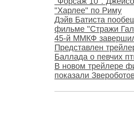
"Форсаж 10". Джейсо
"Харлее" по Риму
Дэйв Батиста пообе
фильме "Стражи Гал
45-й ММКФ завершил
Представлен трейле
Баллада о певчих пт
В новом трейлере ф
показали Зверобото