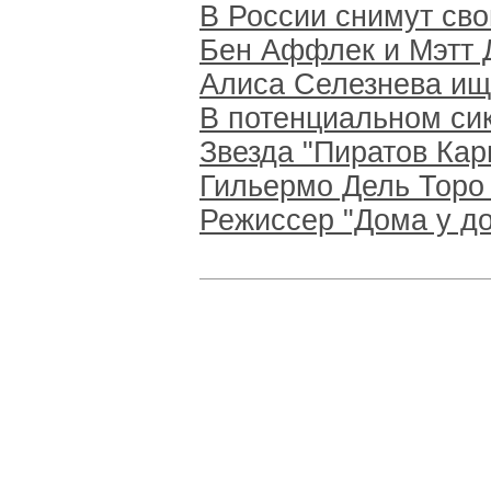
В России снимут св
Бен Аффлек и Мэтт 
Алиса Селезнева ище
В потенциальном сик
Звезда "Пиратов Кар
Гильермо Дель Торо
Режиссер "Дома у до