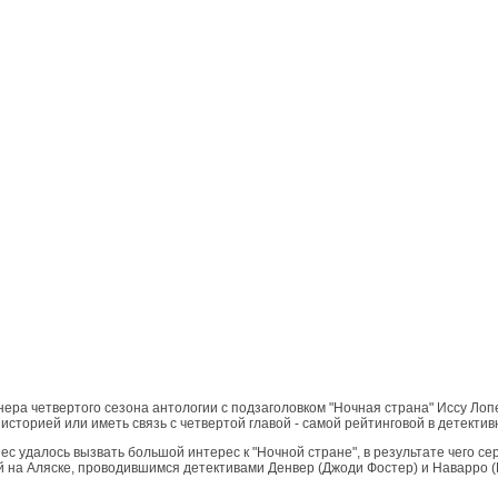
ера четвертого сезона антологии с подзаголовком "Ночная страна" Иссу Лоп
сторией или иметь связь с четвертой главой - самой рейтинговой в детектив
с удалось вызвать большой интерес к "Ночной стране", в результате чего с
на Аляске, проводившимся детективами Денвер (Джоди Фостер) и Наварро (К