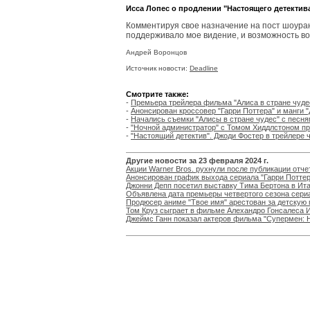
Исса Лопес о продлении "Настоящего детектива
Комментируя свое назначение на пост шоуран
поддерживало мое видение, и возможность воп
Андрей Воронцов
Источник новости:
Deadline
Смотрите также:
-
Премьера трейлера фильма "Алиса в стране чуде
-
Анонсирован кроссовер "Гарри Поттера" и манги "
-
Начались съемки "Алисы в стране чудес" с песн
-
"Ночной администратор" с Томом Хиддлстоном пр
-
"Настоящий детектив". Джоди Фостер в трейлере 
Другие новости за 23 февраля 2024 г.
Акции Warner Bros. рухнули после публикации отче
Анонсирован график выхода сериала "Гарри Поттер
Джонни Депп посетил выставку Тима Бертона в Ит
Объявлена дата премьеры четвертого сезона сери
Продюсер аниме "Твое имя" арестован за детскую
Том Круз сыграет в фильме Алехандро Гонсалеса 
Джеймс Ганн показал актеров фильма "Супермен: 