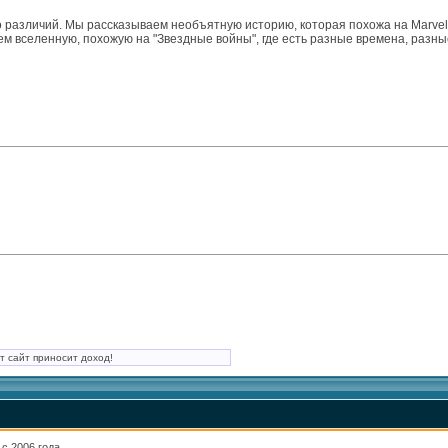
ного различий. Мы рассказываем необъятную историю, которая похожа на Marve
м вселенную, похожую на "Звездные войны", где есть разные времена, разные
т сайт приносит доход!
 с 2006 года