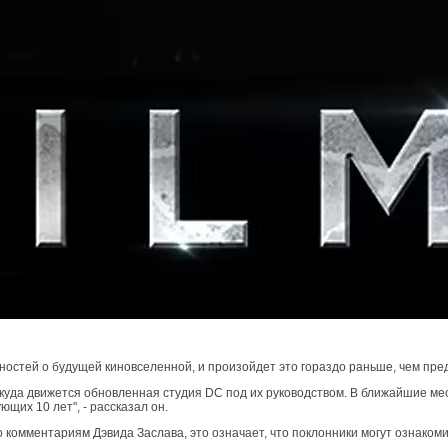
ностей о будущей киновселенной, и произойдет это гораздо раньше, чем пре
 куда движется обновленная студия DC под их руководством. В ближайшие м
щих 10 лет", - рассказал он.
о комментариям Дэвида Заслава, это означает, что поклонники могут ознаком