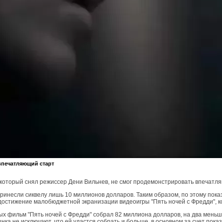
впечатляющий старт
, который снял режиссер Дени Вильнев, не смог продемонстрировать впечатл
инесли сиквелу лишь 10 миллионов долларов. Таким образом, по этому показа
 достижение малобюджетной экранизации видеоигры "Пять ночей с Фредди", к
х фильм "Пять ночей с Фредди" собрал 82 миллиона долларов, на два меньше
ынка не исключают, что ей удастся собрать и больше, в основном за счет пок