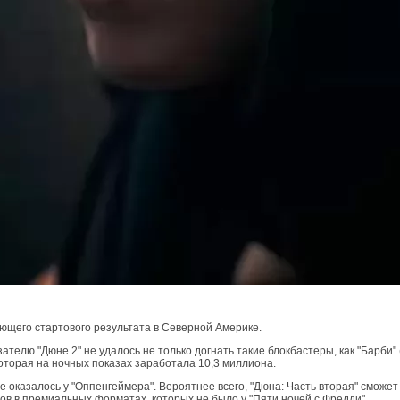
яющего стартового результата в Северной Америке.
телю "Дюне 2" не удалось не только догнать такие блокбастеры, как "Барби"
оторая на ночных показах заработала 10,3 миллиона.
 оказалось у "Оппенгеймера". Вероятнее всего, "Дюна: Часть вторая" смож
азов в премиальных форматах, которых не было у "Пяти ночей с Фредди".