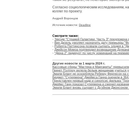
Согласно социологическим исследованиям, на
коллег по проекту.
Андрей Воронцов
Источник новости:
Deadline
Смотрите также:
-
Звезде "Стражей Галактики. Часть 3" предложена 
-
Вин Дизель умоляет назначить дату премьеры "Фо
-
Роберта Паттинсона позвали сыграть злодея в "Д
-
Джейсон Момоа подтвердил возвращение Дункана 
-
"Дюна 2" лидирует по числу номинаций на преми
Другие новости за 1 марта 2024 г.
Кассовые сборы "Мастера и Маргариты" превысил
Гвинет Пэлтроу велела белым женщинам учиться 
Эмили Блант не оскорбляла Ребекку Фергюсон на 
Бюджет "Супермена" Джеймса Ганна оценили в 364
Представлен первый кадр и синопсис фильма "Трон
Джеймс Ганн показал Супермена и сменил назван
Эмили Блант вновь сыграет с Дуэйном Джонсоном