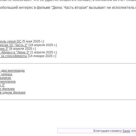
ибольший интерес в фильме "Дюна: Часть вторая" вызывает не исполнитель г
роль героя DC
[5 мая 2025 г.]
рсаж 10: Часть 2"
[18 апреля 2025 г.]
юне 3"
[9 апреля 2025 г.]
Айдахо в "Дюне 3"
[1 апреля 2025 г.]
ю за спецэффекты
[14 января 2025 г.]
и два миллиарда
у черных
съемках
 миллиона
 3"
ие фильма
 в одном фильме
Благодаря сервису
Sape
это