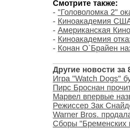
Смотрите также:
-
"Головоломка 2" ок
-
Киноакадемия США 
-
Американская Кино
-
Киноакадемия отка
-
Конан О`Брайен на
Другие новости за 8
Игра "Watch Dogs" б
Пирс Броснан прочи
Марвел впервые наз
Режиссер Зак Снайде
Warner Bros. прода
Сборы "Бременских 