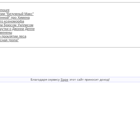
amount
рии "Безумный Макс"
енной" про Химена
ого ксеноморфа
ем Брюсом Уиллисом
шутки о Джонни Деппе
зменены
 проклятии леса
сная тропа"
Благодаря сервису
Sape
этот сайт приносит доход!