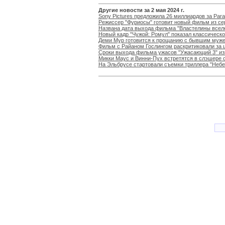
Другие новости за 2 мая 2024 г.
Sony Pictures предложила 26 миллиардов за Par
Режиссер "Фуриосы" готовит новый фильм из се
Названа дата выхода фильма "Властелины всел
Новый кадр "Чужой: Ромул" показал классическ
Деми Мур готовится к прощанию с бывшим муж
Фильм с Райаном Гослингом раскритиковали за 
Сроки выхода фильма ужасов "Ужасающий 3" и
Микки Маус и Винни-Пух встретятся в слэшере о
На Эльбрусе стартовали съемки триллера "Небе