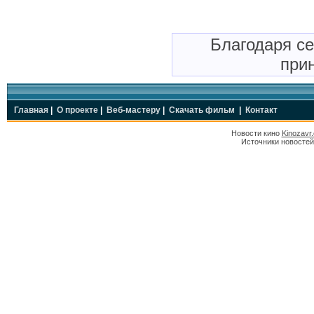
Благодаря с
прин
Главная
|
О проекте
|
Веб-мастеру
|
Скачать фильм
|
Контакт
Новости кино
Kinozavr
Источники новостей