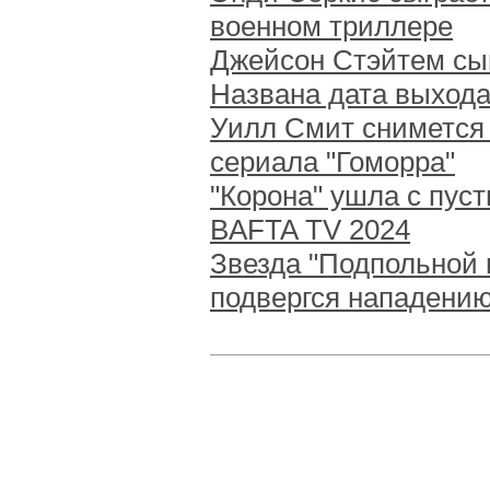
военном триллере
Джейсон Стэйтем сыг
Названа дата выхода
Уилл Смит снимется 
сериала "Гоморра"
"Корона" ушла с пус
BAFTA TV 2024
Звезда "Подпольной
подвергся нападени