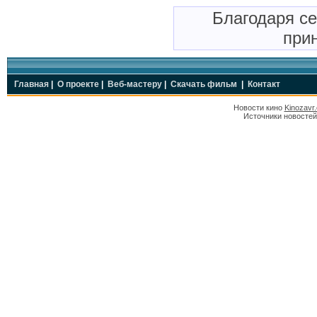
Благодаря с
прин
Главная
|
О проекте
|
Веб-мастеру
|
Скачать фильм
|
Контакт
Новости кино
Kinozavr
Источники новостей