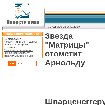
Сегодня:
6 августа 2026 г.
Звезда
ПОСЛЕДНИЕ НОВОСТИ
15 мая 2025 г.
Роберт Паттинсон и Дензел
"Матрицы"
Вашингтон сыграют в
триллере
"Миссия: невыполнима.
отомстит
Финальная расплата"
получила высокие оценки
Арнольду
Шварценеггеру