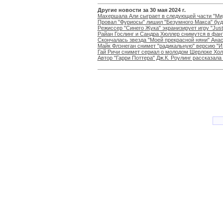
Другие новости за 30 мая 2024 г.
Махершала Али сыграет в следующей части "Ми
Провал "Фуриосы" лишил "Безумного Макса" бу
Режиссер "Синего Жука" экранизирует игру "Jus
Райан Гослинг и Сандра Хюллер снимутся в фан
Скончалась звезда "Моей прекрасной няни" Ана
Майк Флэнеган снимет "радикальную" версию "И
Гай Ричи снимет сериал о молодом Шерлоке Хо
Автор "Гарри Поттера" Дж.К. Роулинг рассказал