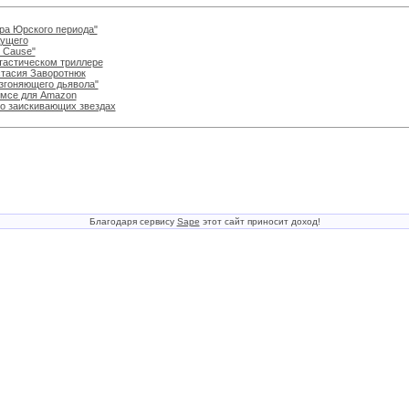
ра Юрского периода"
дущего
t Cause"
тастическом триллере
стасия Заворотнюк
згоняющего дьявола"
лмсе для Amazon
а о заискивающих звездах
Благодаря сервису
Sape
этот сайт приносит доход!