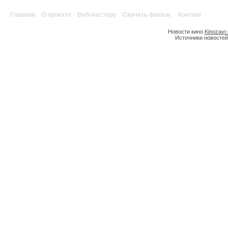
Главная
|
О проекте
|
Веб-мастеру
|
Скачать фильм
|
Контакт
Новости кино
Kinozavr
Источники новостей