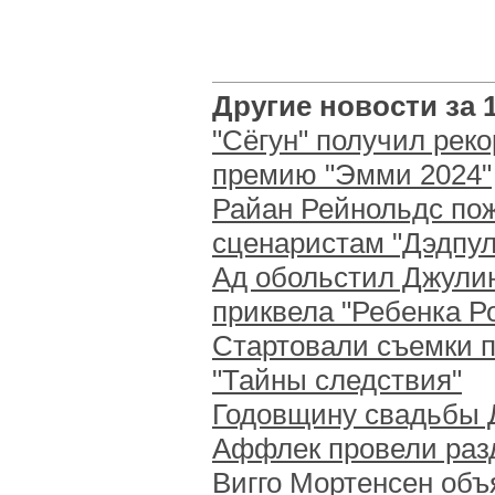
Другие новости за 1
"Сёгун" получил рек
премию "Эмми 2024"
Райан Рейнольдс пож
сценаристам "Дэдпул
Ад обольстил Джулию
приквела "Ребенка Р
Стартовали съемки 
"Тайны следствия"
Годовщину свадьбы 
Аффлек провели раз
Вигго Мортенсен объ