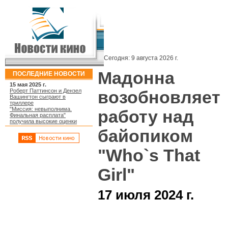
Сегодня:
9 августа 2026 г.
Мадонна
ПОСЛЕДНИЕ НОВОСТИ
15 мая 2025 г.
Роберт Паттинсон и Дензел
возобновляет
Вашингтон сыграют в
триллере
"Миссия: невыполнима.
работу над
Финальная расплата"
получила высокие оценки
байопиком
"Who`s That
Girl"
17 июля 2024 г.