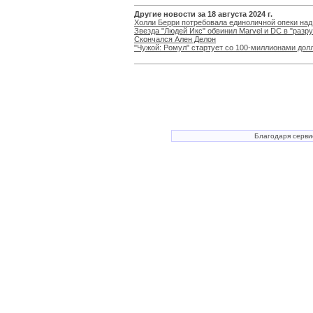
Другие новости за 18 августа 2024 г.
Холли Берри потребовала единоличной опеки на
Звезда "Людей Икс" обвинил Marvel и DC в "разр
Скончался Ален Делон
"Чужой: Ромул" стартует со 100-миллионами дол
Благодаря серв